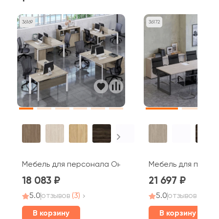
36169
36172
афит
Мебель для персонала Оникс / Onix
Мебель для перего
18 083
21 697
5.0
отзывов
(3)
5.0
отзывов
(2)
В корзину
В корзину