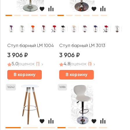
Стул барный LM 1004
Стул барный LM 3013
3 906
3 906
5.0
оценок
(1)
4.8
оценок
(1)
В корзину
В корзину
16242
16186