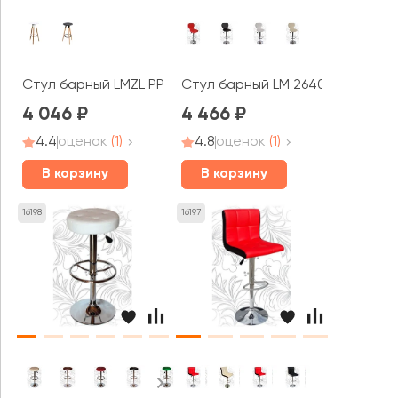
Стул барный LMZL PP652
Стул барный LM 2640
4 046
4 466
4.4
оценок
(1)
4.8
оценок
(1)
В корзину
В корзину
16198
16197