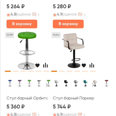
5 264
5 280
4.8
оценок
(5)
4.9
оценок
(5)
В корзину
В корзину
55789
95294
Стул барный Орбита
Стул барный Паркер Арм
5 360
5 744
4.8
оценок
(5)
4.9
оценок
(9)