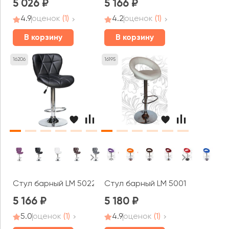
5 026
5 166
4.9
оценок
(1)
4.2
оценок
(1)
В корзину
В корзину
16206
16195
Стул барный LM 5022
Стул барный LM 5001
5 166
5 180
5.0
оценок
(1)
4.9
оценок
(1)