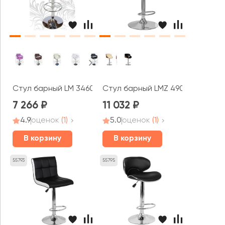
Стул барный LM 3460
Стул барный LMZ 4905
7 266
11 032
4.9
оценок
(1)
5.0
оценок
(1)
В корзину
В корзину
55793
55795