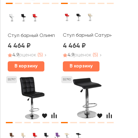
Стул барный Сатурн
Стул барный Олимп
4 464
4 464
4.9
оценок
(5)
4.9
оценок
(5)
В корзину
В корзину
55797
55790