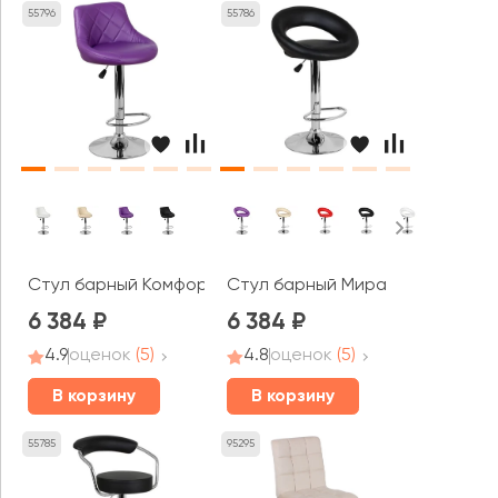
55796
55786
Стул барный Комфорт
Стул барный Мира
6 384
6 384
4.9
оценок
(5)
4.8
оценок
(5)
В корзину
В корзину
55785
95295