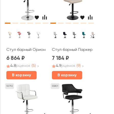
Стул барный Паркер
Стул барный Орион
6 864
7 184
4.8
оценок
(5)
4.9
оценок
(9)
В корзину
В корзину
55792
55801