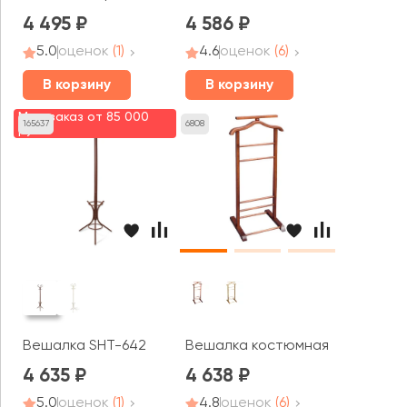
4 495
4 586
5.0
оценок
(1)
4.6
оценок
(6)
В корзину
В корзину
Мин. заказ от 85 000
165637
6808
руб.
Вешалка SHT-642
Вешалка костюмная В 6Н
4 635
4 638
5.0
оценок
(1)
4.8
оценок
(6)