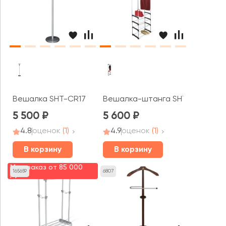
Вешалка SHT-CR17
Вешалка-штанга SHT-WR12
5 500
5 600
4.8
оценок
(1)
4.9
оценок
(1)
В корзину
В корзину
Мин. заказ от 85 000
165659
6807
руб.