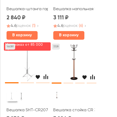
Вешалка-штанга гардеробнаяSHT-WR4340
Вешалка напольная Пико 10
2 840
3 111
4.6
оценок
(1)
4.6
оценок
(6)
В корзину
В корзину
Мин. заказ от 85 000
166381
3328
руб.
Вешалка SHT-CR2078
Вешалка стойка CR 318