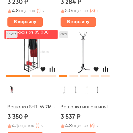
3 230
3 284
4.8
оценок
(1)
5.0
оценок
(3)
В корзину
В корзину
Мин. заказ от 85 000
166013
6860
руб.
Вешалка SHT-WR16 гардеробная
Вешалка напольная М 3
3 350
3 537
4.1
оценок
(1)
4.8
оценок
(6)