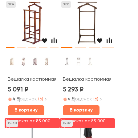
6809
6806
Вешалка костюмная В 9Н
Вешалка костюмная В 21Н
5 091
5 293
4.8
оценок
(6)
4.8
оценок
(6)
В корзину
В корзину
Мин. заказ от 85 000
Мин. заказ от 85 000
165788
165693
руб.
руб.