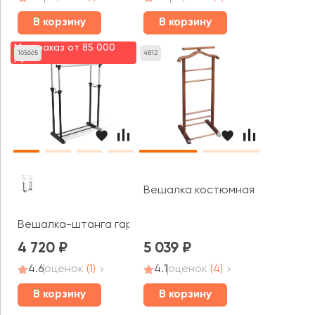
В корзину
В корзину
Мин. заказ от 85 000
165665
4812
руб.
Вешалка костюмная В6 Н Patrio
Вешалка-штанга гардеробнаяSHT-WR4150
4 720
5 039
4.6
оценок
(1)
4.1
оценок
(4)
В корзину
В корзину