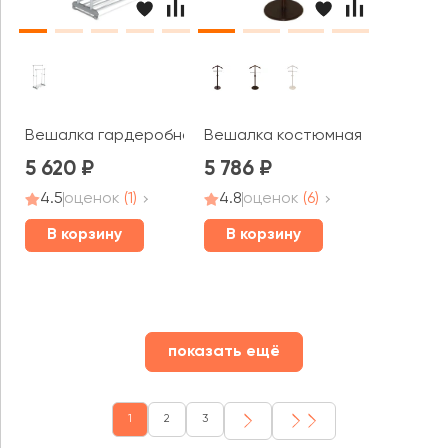
Вешалка гардеробная CH-4149 на колесиках
Вешалка костюмная В 25Н
5 620
5 786
4.5
оценок
(1)
4.8
оценок
(6)
В корзину
В корзину
показать ещё
1
2
3