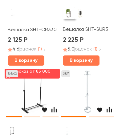
Вешалка SHT-SUR3
Вешалка SHT-CR330 Р
2 125
2 225
4.6
оценок
(1)
5.0
оценок
(1)
В корзину
В корзину
Мин. заказ от 85 000
165662
6867
руб.