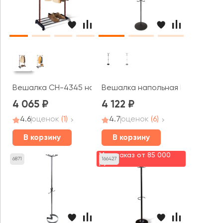
Вешалка CH-4345 на колесиках
Вешалка напольная Пико 4
4 065
4 122
4.6
оценок
(1)
4.7
оценок
(6)
В корзину
В корзину
Мин. заказ от 85 000
6871
166427
руб.