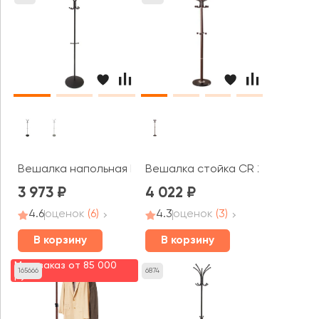
Вешалка напольная Пико 1
Вешалка стойка CR 282
3 973
4 022
4.6
оценок
(6)
4.3
оценок
(3)
В корзину
В корзину
Мин. заказ от 85 000
165666
6874
руб.