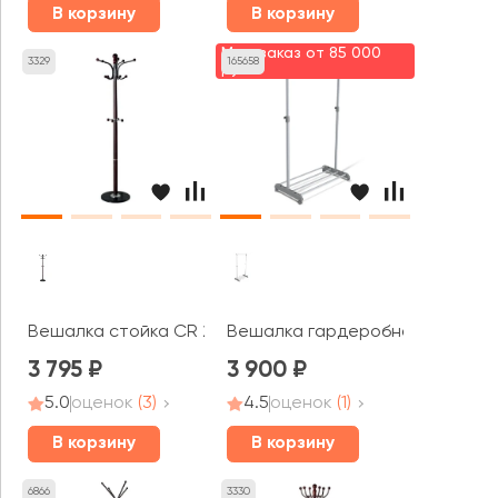
В корзину
В корзину
Мин. заказ от 85 000
3329
165658
руб.
Вешалка стойка CR 274
Вешалка гардеробная CH-4345
3 795
3 900
5.0
оценок
(3)
4.5
оценок
(1)
В корзину
В корзину
6866
3330