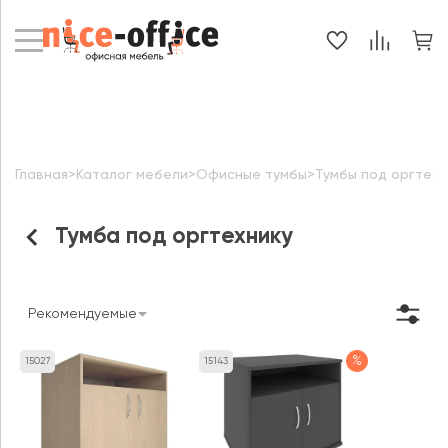
Главная
>
Каталог мебели
>
Офисные тумбы
>
Тумбы под оргтехн
Тумба под оргтехнику
Рекомендуемые
%
15027
15143