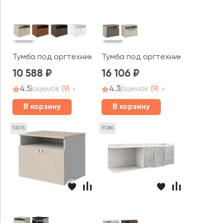
Тумба под оргтехнику Тренд / Trend
Тумба под оргтехнику Нью Лайн
10 588
16 106
4.5
оценок
(9)
4.3
оценок
(9)
В корзину
В корзину
92015
91286