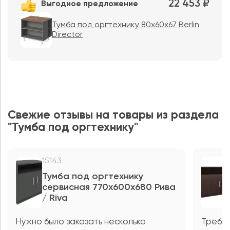
22 453 ₽
Выгодное предложение
Тумба под оргтехнику 80х60х67 Berlin
Director
Свежие отзывы на товары из раздела
"Тумба под оргтехнику"
15143
Тумба под оргтехнику
сервисная 770x600x680 Рива
/ Riva
Нужно было заказать несколько
Требов