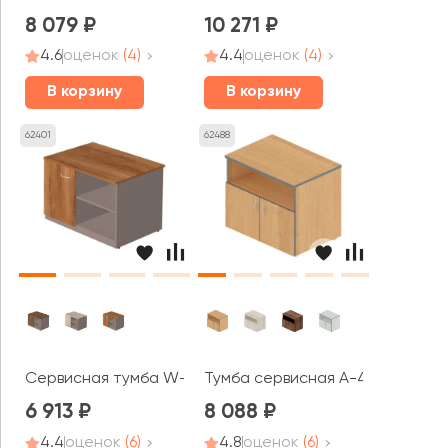
8 079
10 271
4.6
оценок
(4)
4.4
оценок
(4)
В корзину
В корзину
62401
62488
Сервисная тумба W-47 Work
Тумба сервисная А-47 Агат
6 913
8 088
4.4
оценок
(6)
4.8
оценок
(6)