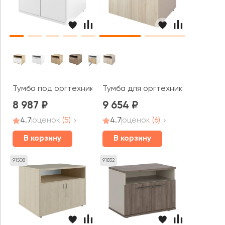
Тумба под оргтехнику (770х600х650) Дублин
Тумба для оргтехники (770х665
8 987
9 654
4.7
оценок
(5)
4.7
оценок
(6)
В корзину
В корзину
91508
91832