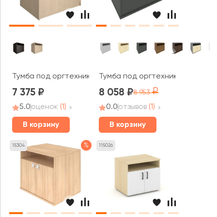
Тумба под оргтехнику сервисная Нова С / Nova S
Тумба под оргтехнику сервисна
7 375
8 058
8 953
5.0
оценок
(1)
0.0
отзывов
(1)
В корзину
В корзину
%
15304
115026