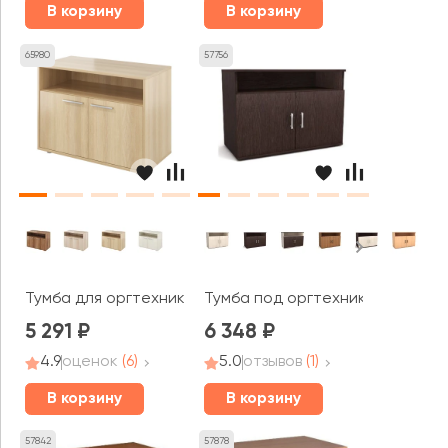
В корзину
В корзину
65980
57756
Тумба для оргтехники 900х446х670 Канцлер
Тумба под оргтехнику (900х430
5 291
6 348
4.9
оценок
(6)
5.0
отзывов
(1)
В корзину
В корзину
57842
57878