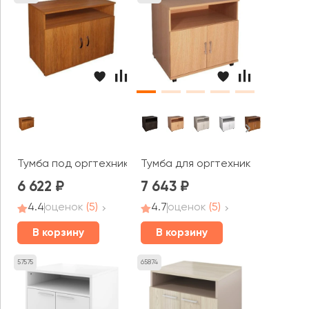
Тумба под оргтехнику (900х430х677) ТФ12 Фея
Тумба для оргтехники 774х605
6 622
7 643
4.4
оценок
(5)
4.7
оценок
(5)
В корзину
В корзину
57575
65874