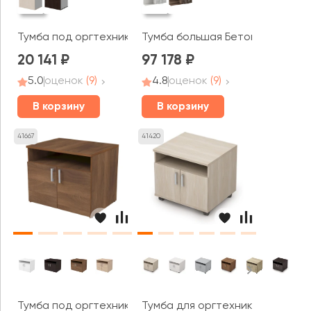
Тумба под оргтехнику Свифт / Swift
Тумба большая Бетон / B-tone
20 141
97 178
5.0
оценок
(9)
4.8
оценок
(9)
В корзину
В корзину
41667
41420
Тумба под оргтехнику (790*600*650) 2Т.005 СТИЛЬ
Тумба для оргтехники (800*600*