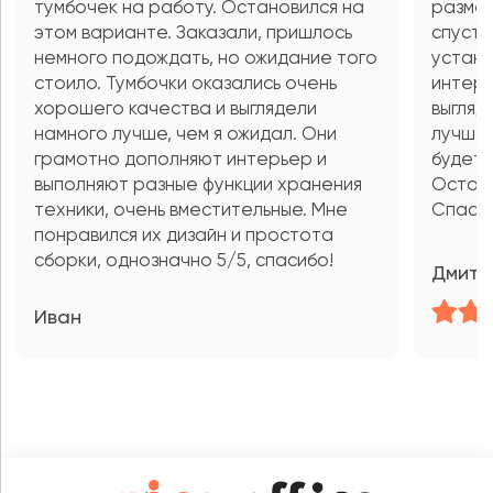
тумбочек на работу. Остановился на
размер
этом варианте. Заказали, пришлось
спустя
немного подождать, но ожидание того
устано
стоило. Тумбочки оказались очень
интерь
хорошего качества и выглядели
выгляд
намного лучше, чем я ожидал. Они
лучше.
грамотно дополняют интерьер и
будет 
выполняют разные функции хранения
Остали
техники, очень вместительные. Мне
Спаси
понравился их дизайн и простота
сборки, однозначно 5/5, спасибо!
Дмитр
Иван