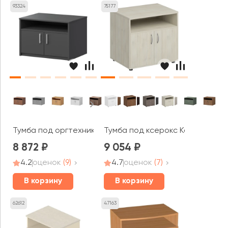
93324
75177
Тумба под оргтехнику АТ-10 Арго
Тумба под ксерокс Комфорт
8 872
9 054
4.2
оценок
(9)
4.7
оценок
(7)
В корзину
В корзину
62612
47163