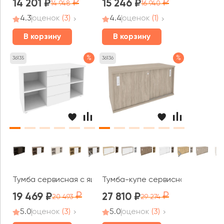
14 201
15 246
14 948
16 940
4.3
оценок
(3)
4.4
оценок
(1)
В корзину
В корзину
%
%
36135
36136
Тумба сервисная с ящиками TIP-ON 1100x460x598 Оникс 
Тумба-купе сервисная 1100x460x
19 469
27 810
20 493
29 274
5.0
оценок
(3)
5.0
оценок
(3)