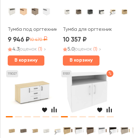
Тумба под оргтехнику сервисная Стайл Систем / Styl
Тумба для оргтехники/сервисна
9 946
10 357
10 470
4.3
оценок
(1)
5.0
оценок
(1)
В корзину
В корзину
%
115027
51551