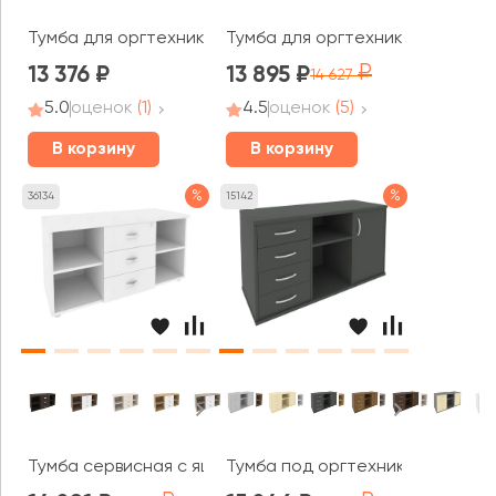
Тумба для оргтехники/сервисная 1206x460x576 Стайл П
Тумба для оргтехники/сервисна
13 376
13 895
14 627
5.0
оценок
(1)
4.5
оценок
(5)
В корзину
В корзину
%
%
36134
15142
Тумба сервисная с ящиками 1100x460x576 Оникс Директ 
Тумба под оргтехнику сервисна