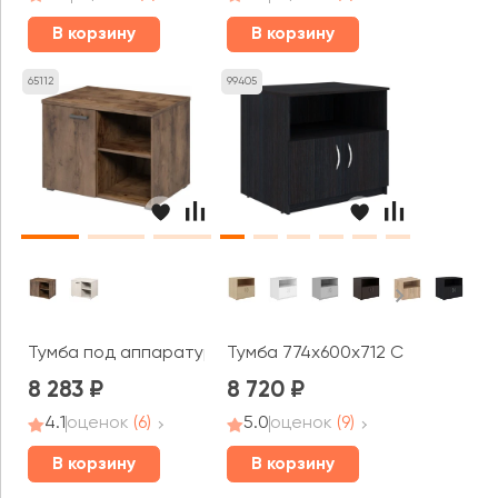
В корзину
В корзину
65112
99405
Тумба под аппаратуру левая/правая Лемо / Lemo
Тумба 774х600х712 Симпл / Simp
8 283
8 720
4.1
оценок
(6)
5.0
оценок
(9)
В корзину
В корзину