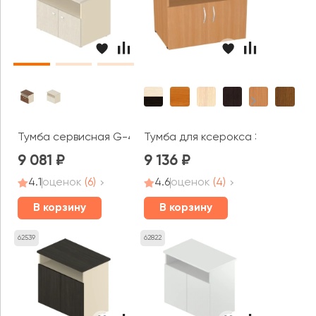
Тумба сервисная G-47 Гамма
Тумба для ксерокса Э-26.7 Эде
9 081
9 136
4.1
оценок
(6)
4.6
оценок
(4)
В корзину
В корзину
62539
62822