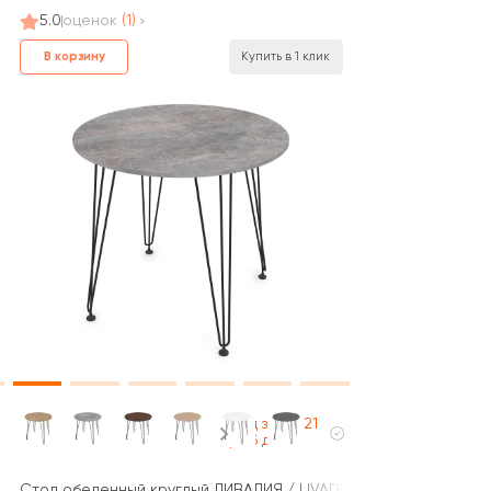
5.0
оценок
(1)
В корзину
Купить в 1 клик
Под заказ 21
раб дней
Стол обеденный круглый ЛИВАДИЯ / LIVADIA (800x800x731)