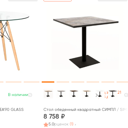
Под заказ 21
В наличии
раб дней
EA'90 GLASS
Стол обеденный квадратный СИМПЛ / SIMPL
8 758
5.0
оценок
(1)