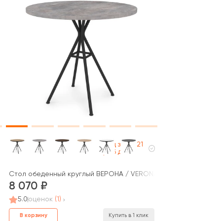
Под заказ 21
раб дней
 (700x700x740)
Стол обеденный круглый ВЕРОНА / VERONA (800x800x740)
8 070
5.0
оценок
(1)
В корзину
Купить в 1 клик