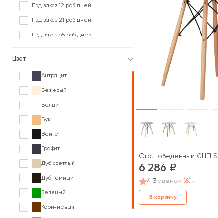
Под заказ 12 раб дней
Под заказ 21 раб дней
Под заказ 65 раб дней
Цвет
Антрацит
Бежевый
Белый
Бук
Венге
Графит
Стол обеденный CHELS
Дуб светлый
6 286
Дуб темный
4.3
оценок
(6)
Зеленый
В корзину
Коричневый