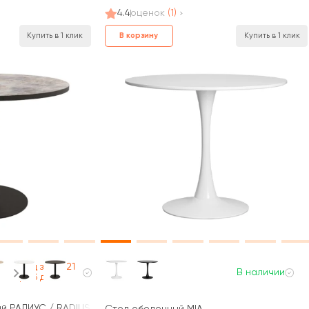
4.4
оценок
(1)
В корзину
Купить в 1 клик
Купить в 1 клик
Под заказ 21
В наличии
раб дней
й РАДИУС / RADIUS (900x900x740)
Стол обеденный MIA