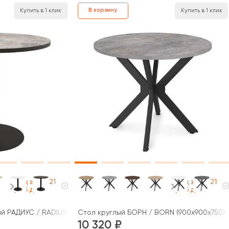
В корзину
Купить в 1 клик
Купить в 1 клик
Под заказ 21
Под заказ 21
раб дней
раб дней
й РАДИУС / RADIUS (800x800x740)
Стол круглый БОРН / BORN (900x900x750)
10 320