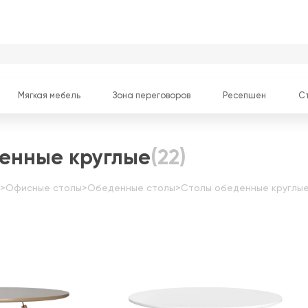
Мягкая мебель
Зона переговоров
Ресепшен
С
енные круглые
(22)
>
Офисные столы
>
Обеденные столы
>
Столы обеденные круглы