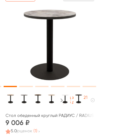
Под заказ 21
раб дней
E (700x700x740)
Стол обеденный круглый РАДИУС / RADIUS (600x600x740)
9 006
5.0
оценок
(1)