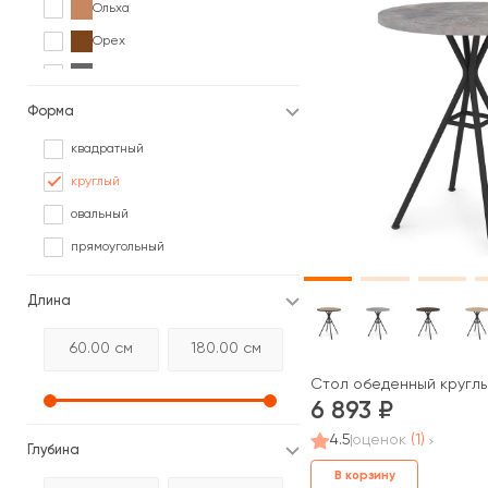
Ольха
Орех
Серый
Сосна
Форма
Черный
квадратный
Ясень
круглый
овальный
прямоугольный
Длина
Стол обеденный круглы
6 893
4.5
оценок
(1)
Глубина
В корзину