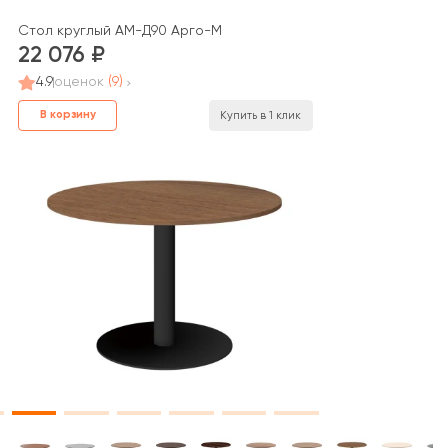
 (900x900x731)
Стол круглый АМ-Д90 Арго-М
22 076
4.9
оценок
(9)
В корзину
Купить в 1 клик