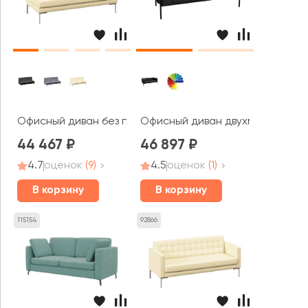
Офисный диван без подлокотников трехместный Форес
Офисный диван двухместный Фле
44 467
46 897
4.7
оценок
(9)
4.5
оценок
(1)
В корзину
В корзину
115154
92866