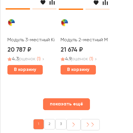
Модуль 3-местный Kit3 Кит MVK
Модуль 2-местный Mix2 Микс M
20 787
21 674
4.3
оценок
(1)
4.9
оценок
(1)
В корзину
В корзину
показать ещё
1
2
3