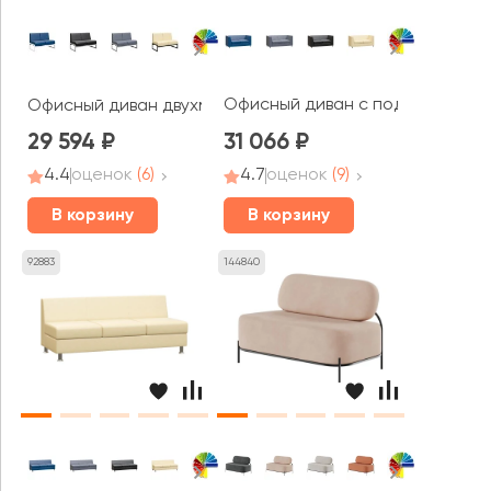
Офисный диван с подлокотника
Офисный диван двухместный Модуль / Module
29 594
31 066
4.4
оценок
(6)
4.7
оценок
(9)
В корзину
В корзину
92883
144840