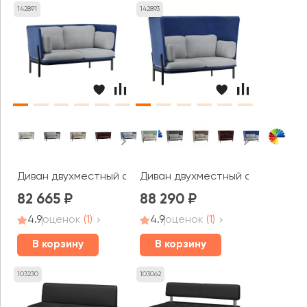
142891
142893
Диван двухместный с низкой спинкой Стато / Stato
Диван двухместный с высокой с
82 665
88 290
4.9
оценок
(1)
4.9
оценок
(1)
В корзину
В корзину
103230
103062