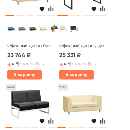
Офисный диван без подлокотников двухместный Прайм 
Офисный диван двухместный Не
23 744
25 331
4.8
оценок
(9)
4.5
оценок
(9)
В корзину
В корзину
64641
92879