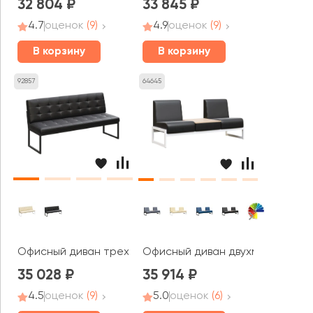
32 804
33 845
4.7
оценок
(9)
4.9
оценок
(9)
В корзину
В корзину
92857
64645
Офисный диван трехместный Некст / Next
Офисный диван двухместный со
35 028
35 914
4.5
оценок
(9)
5.0
оценок
(6)