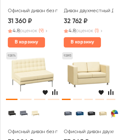
Офисный диван без подлокотников трехместный Прайм
Диван двухместный Джайв / Jiv
31 360
32 762
4.8
оценок
(9)
4.8
оценок
(1)
В корзину
В корзину
92874
92893
Офисный диван без подлокотников двухместный Форест
Офисный диван двухместный Бо