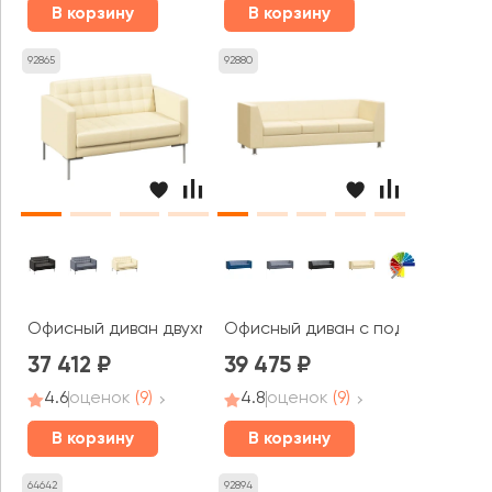
В корзину
В корзину
92865
92880
Офисный диван двухместный Форест / Forest
Офисный диван с подлокотника
37 412
39 475
4.6
оценок
(9)
4.8
оценок
(9)
В корзину
В корзину
64642
92894