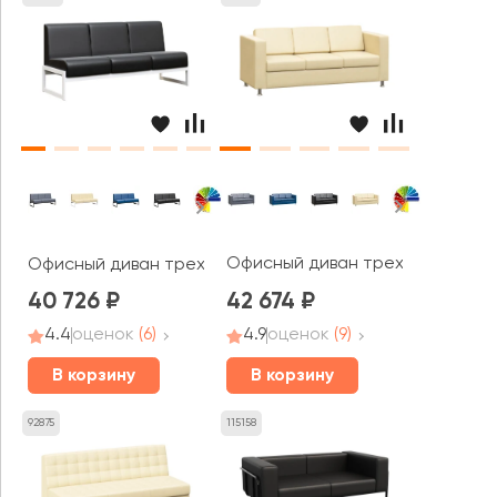
Офисный диван трехместный Бо
Офисный диван трехместный Модуль / Module
40 726
42 674
4.4
оценок
(6)
4.9
оценок
(9)
В корзину
В корзину
92875
115158