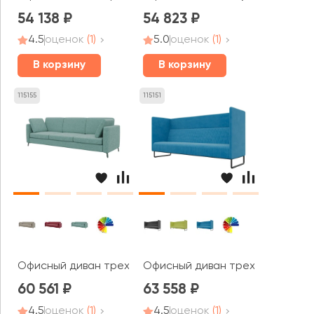
54 138
54 823
4.5
оценок
(1)
5.0
оценок
(1)
В корзину
В корзину
115155
115151
Офисный диван трехместный Браско / Brasco
Офисный диван трехместный Бр
60 561
63 558
4.5
оценок
(1)
4.5
оценок
(1)