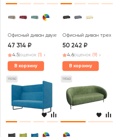
Офисный диван двухместный Браско / Brasco
Офисный диван трехместный Фо
47 314
50 242
4.5
оценок
(1)
4.6
оценок
(9)
В корзину
В корзину
115150
115163