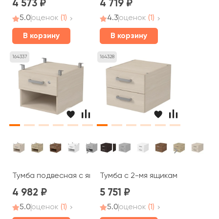
4 573
4 719
5.0
оценок
(1)
4.3
оценок
(1)
В корзину
В корзину
164337
164328
Тумба подвесная с ящиком с замком и открытой секцией
Тумба с 2-мя ящиками (386*446*
4 982
5 751
5.0
оценок
(1)
5.0
оценок
(1)