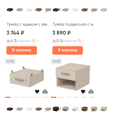
Тумба с ящиком с замком (386*446*162) 6ТПЗ.001 AVANCE
Тумба подвесная с ящиком (386*
3 744
3 890
4.3
оценок
(1)
5.0
оценок
(1)
В корзину
В корзину
164333
164330