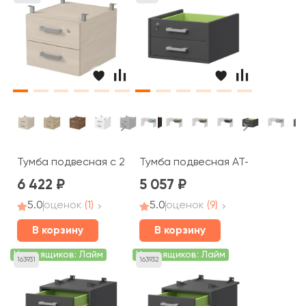
Тумба подвесная с 2-мя ящиками с замком (386*446*364
Тумба подвесная АТ-02 Арго
6 422
5 057
5.0
оценок
(1)
5.0
оценок
(9)
В корзину
В корзину
Цвет ящиков: Лайм
Цвет ящиков: Лайм
163931
163932