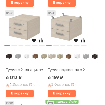
В корзину
В корзину
164334
164329
Тумба с 2-мя ящиками с замком (386*446*323) 6ТПЗ.002
Тумба подвесная с 2-мя ящиками
6 013
6 159
4.3
оценок
(1)
5.0
оценок
(1)
В корзину
В корзину
Цвет ящиков: Лайм
164335
93319