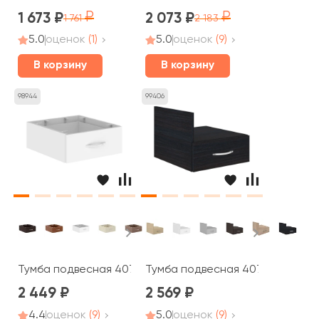
1 673
2 073
1 761
2 183
5.0
оценок
(1)
5.0
оценок
(9)
В корзину
В корзину
98944
99406
Тумба подвесная 407х448х163 Imago Плюс
Тумба подвесная 407х450х323 
2 449
2 569
4.4
оценок
(9)
5.0
оценок
(9)