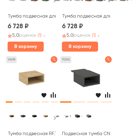
Тумба подвесная для столов на м/каркасе АМТ2-02Ц.
Тумба подвесная для столов н
6 728
6 728
5.0
оценок
(1)
5.0
оценок
(1)
В корзину
В корзину
%
%
161618
95206
Тумба подвесная RF.TP-001 347x379x169 Рифт / Rift
Подвесная тумба CN.PTO-001 3