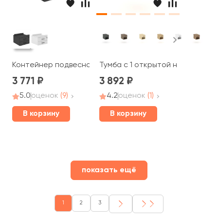
Контейнер подвесной с 2 ящиками (замок на верхний я
Тумба с 1 открытой нишей и 1 я
3 771
3 892
5.0
оценок
(9)
4.2
оценок
(1)
В корзину
В корзину
показать ещё
1
2
3