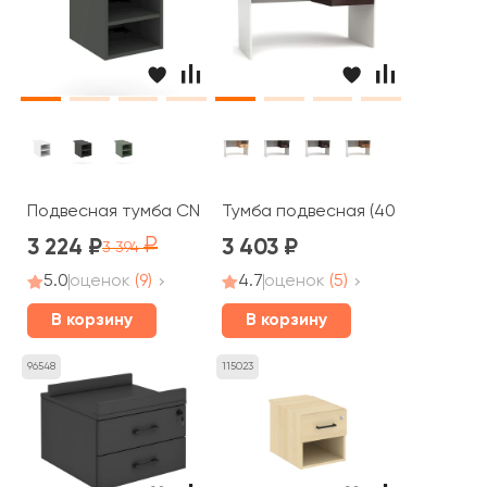
Подвесная тумба CN.PTO-002 347x573x352 Концепт / 
Тумба подвесная (400х442х320)
3 224
3 403
3 394
5.0
оценок
(9)
4.7
оценок
(5)
В корзину
В корзину
96548
115023