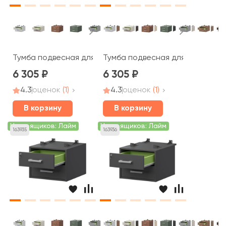
Тумба подвесная для столов на м/каркасе АМТ2-02М.
Тумба подвесная для столов н
6 305
6 305
4.3
оценок
(1)
4.3
оценок
(1)
В корзину
В корзину
Цвет ящиков: Лайм
Цвет ящиков: Лайм
163935
163936