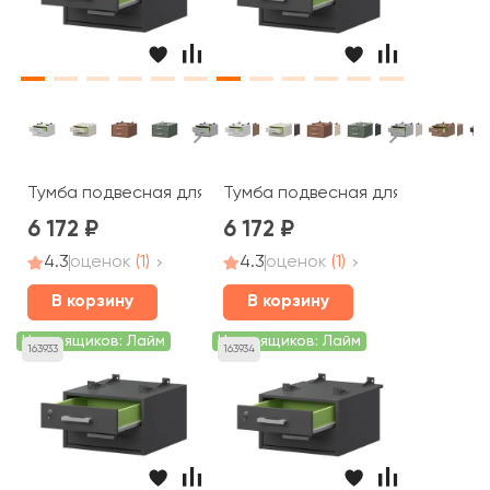
Тумба подвесная для столов на м/каркасе АМТ2-02.6
Тумба подвесная для столов н
6 172
6 172
4.3
оценок
(1)
4.3
оценок
(1)
В корзину
В корзину
Цвет ящиков: Лайм
Цвет ящиков: Лайм
163933
163934