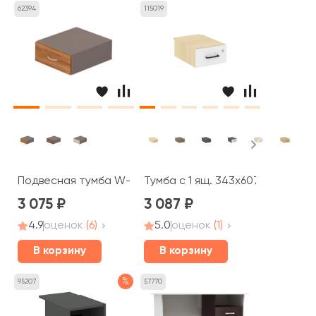
62394
115019
Подвесная тумба W-24 Work
Тумба с 1 ящ. 343x607x176 Стайл
3 075
3 087
4.9
оценок
(6)
5.0
оценок
(1)
В корзину
В корзину
%
95207
57770