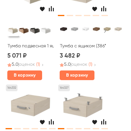
Тумба подвесная 1 ящик 39,9x50,6x16,2 Тренд / Trend
Тумба с ящиком (386*446*162) 6
5 071
3 482
5.0
оценок
(1)
5.0
оценок
(1)
В корзину
В корзину
164332
164327