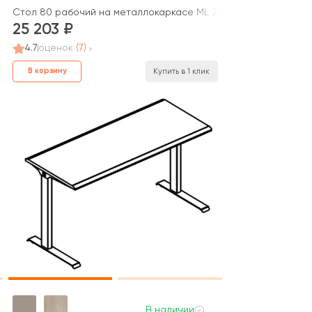
 Alta ML
Стол 80 рабочий на металлокаркасе МL 2 скоса Alta ML
25 203
4.7
оценок
(7)
В корзину
Купить в 1 клик
В наличии