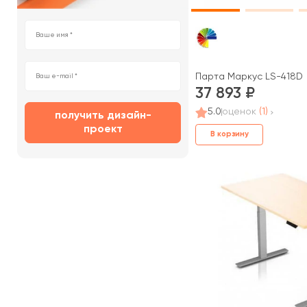
Парта Маркус LS-418D
37 893
5.0
оценок
(1)
получить дизайн-
проект
В корзину