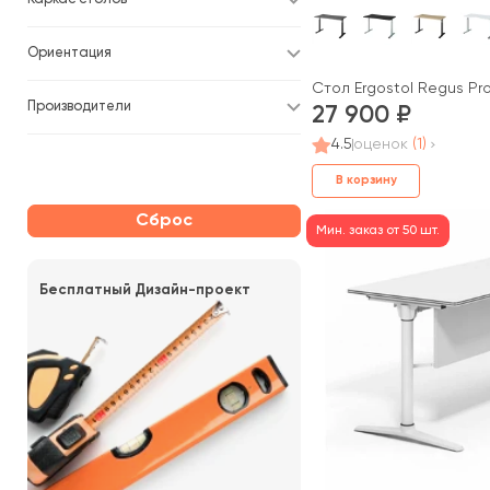
Ориентация
Стол Ergostol Regus Pr
Производители
27 900
4.5
оценок
(1)
В корзину
Сброс
Мин. заказ от 50 шт.
Бесплатный Дизайн-проект