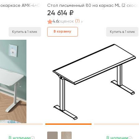
локаркасе АМК-4+ОА-01/1200 Агат
Стол письменный 80 на каркас МL (2 скоса)
24 614
4.6
оценок
(7)
В корзину
Купить в 1 клик
Купить в 1 клик
В наличии
В наличии