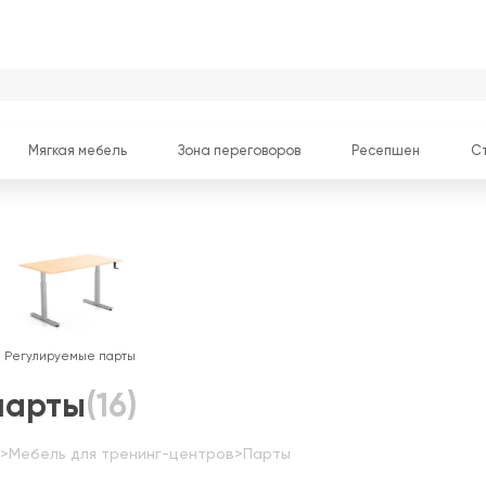
Мягкая мебель
Зона переговоров
Ресепшен
С
Регулируемые парты
парты
(16)
>
Мебель для тренинг-центров
>
Парты