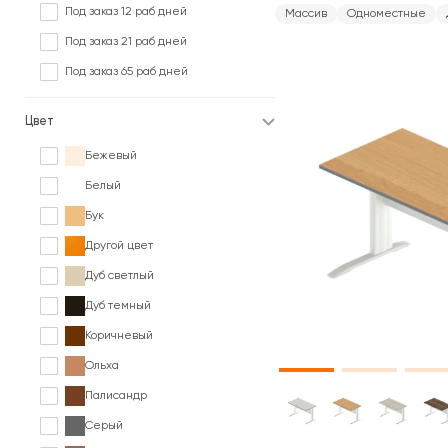
Под заказ 12 раб дней
Массив
Одноместные
Под заказ 21 раб дней
Под заказ 65 раб дней
Цвет
Бежевый
Белый
Бук
Другой цвет
Дуб светлый
Дуб темный
Коричневый
Ольха
Палисандр
Серый