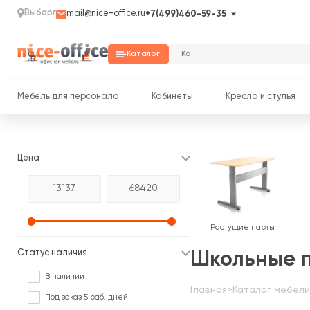
Выборг
mail@nice-office.ru
+7(499)460-59-35
Каталог
Мебель для персонала
Кабинеты
Кресла и стулья
Цена
Растущие парты
Статус наличия
Школьные 
В наличии
Главная
>
Каталог мебели
Под заказ 5 раб. дней