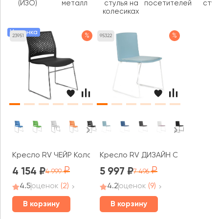
(ИЗО)
металл
стулья на
посетителей
стул
колесиках
Новинка
%
%
23951
95322
Кресло RV ЧЕЙР Колор / Color (D918)
Кресло RV ДИЗАЙН Симпл / Simpl
4 154
5 997
4 999
7 496
4.5
оценок
(2)
4.2
оценок
(9)
В корзину
В корзину