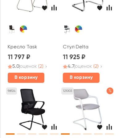
Кресло Task
Стул Delta
11 797
11 925
5.0
оценок
(2)
4.7
оценок
(2)
В корзину
В корзину
%
96924
121003