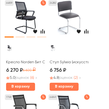
%
64839
24282
Кресло Norden Бит CF
Стул Sylwia (искусственная кож
6 270
6 756
6 600
5.0
оценок
(6)
4.8
оценок
(2)
В корзину
В корзину
%
%
17169
64849