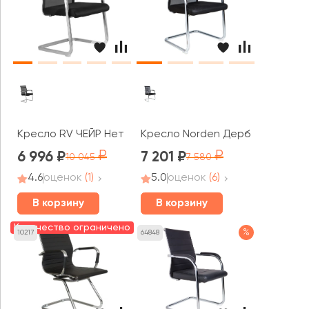
Кресло RV ЧЕЙР Нет / Net (801E)
Кресло Norden Дерби CF
6 996
7 201
10 045
7 580
4.6
оценок
(1)
5.0
оценок
(6)
В корзину
В корзину
Количество ограничено
%
10217
64848