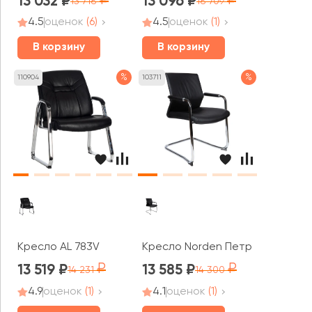
13 032
13 096
13 718
18 709
4.5
оценок
(6)
4.5
оценок
(1)
В корзину
В корзину
%
%
110904
103711
Кресло AL 783V
Кресло Norden Петра / Petra C
13 519
13 585
14 231
14 300
4.9
оценок
(1)
4.1
оценок
(1)