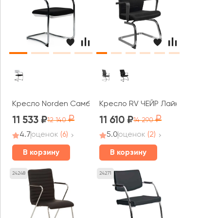
Кресло Norden Самба white CF
Кресло RV ЧЕЙР Лайк / Like (G81
11 533
11 610
12 140
14 290
4.7
оценок
(6)
5.0
оценок
(2)
В корзину
В корзину
24248
24271