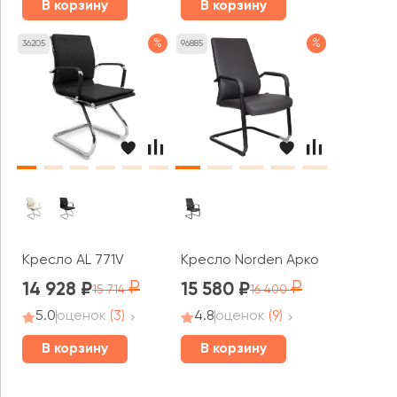
В корзину
В корзину
%
%
36205
96885
Кресло AL 771V
Кресло Norden Арко CF грэй / A
14 928
15 580
15 714
16 400
5.0
оценок
(3)
4.8
оценок
(9)
В корзину
В корзину