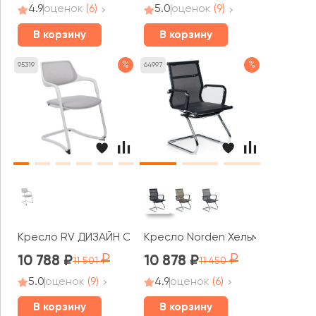
4.9
оценок
(6)
5.0
оценок
(9)
В корзину
В корзину
%
%
95319
64997
Кресло RV ДИЗАЙН Скролл СФ / Scroll SF (HY-813BC)
Кресло Norden Хельмут CF
10 788
10 878
11 501
11 450
5.0
оценок
(9)
4.9
оценок
(6)
В корзину
В корзину