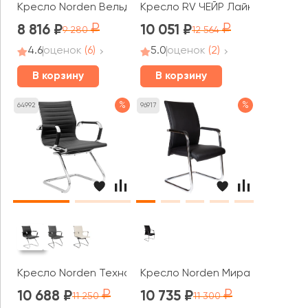
Кресло Norden Вельд CF
Кресло RV ЧЕЙР Лайк / Like (D819
8 816
10 051
9 280
12 564
4.6
оценок
(6)
5.0
оценок
(2)
В корзину
В корзину
%
%
64992
96917
Кресло Norden Техно CF
Кресло Norden Мира блэк CF / 
10 688
10 735
11 250
11 300