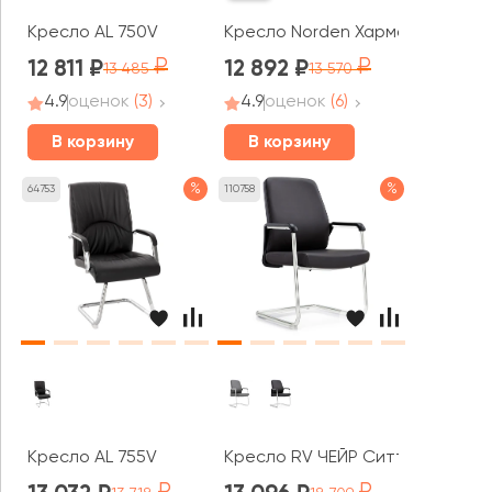
Кресло AL 750V
Кресло Norden Харман CF
12 811
12 892
13 485
13 570
4.9
оценок
(3)
4.9
оценок
(6)
В корзину
В корзину
%
%
64753
110758
Кресло AL 755V
Кресло RV ЧЕЙР Ситтинг / Sittin