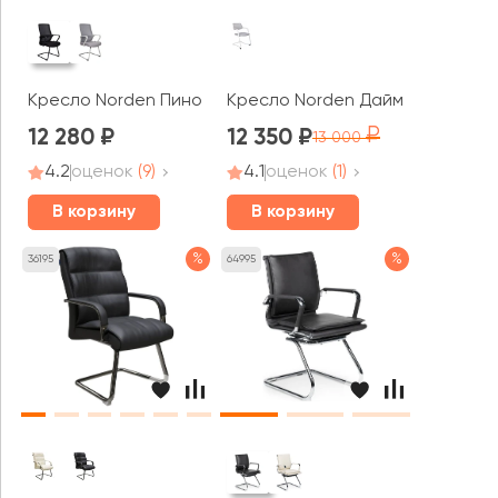
Кресло Norden Пино / Pino black CF
Кресло Norden Даймонд CF / D
12 280
12 350
13 000
4.2
оценок
(9)
4.1
оценок
(1)
В корзину
В корзину
%
%
36195
64995