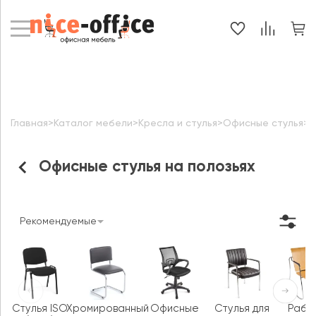
Главная
>
Каталог мебели
>
Кресла и стулья
>
Офисные стулья
>
О
Офисные стулья на полозьях
Рекомендуемые
Стулья ISO
Хромированный
Офисные
Стулья для
Рабо