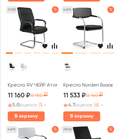
%
%
10228
64874
Кресло RV ЧЕЙР Атом / Atom (9249-4)
Кресло Norden Визави / Visavi b
11 160
11 533
13 950
12 140
5.0
оценок
(1)
4.7
оценок
(6)
В корзину
В корзину
%
%
64875
23948