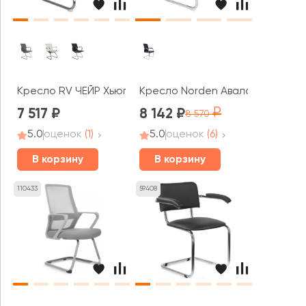
Кресло RV ЧЕЙР Хьюго / Hugo (6002-3)
Кресло Norden Авалон CF / хро
7 517
8 142
8 570
5.0
оценок
(1)
5.0
оценок
(6)
В корзину
В корзину
110433
59408