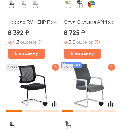
Кресло RV ЧЕЙР Поинт / Point (8325G)
Стул Сильвия АРМ хром
8 392
8 725
4.3
оценок
(1)
5.0
оценок
(5)
В корзину
В корзину
Новинка
%
%
65000
23947