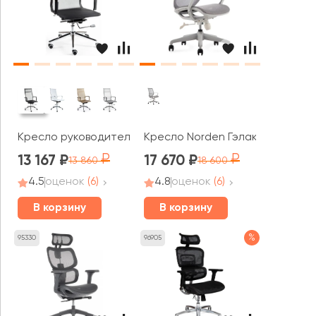
Кресло руководителя Norden Хельмут
Кресло Norden Гэлакси gray LB
13 167
17 670
13 860
18 600
4.5
оценок
(6)
4.8
оценок
(6)
В корзину
В корзину
%
95330
96905