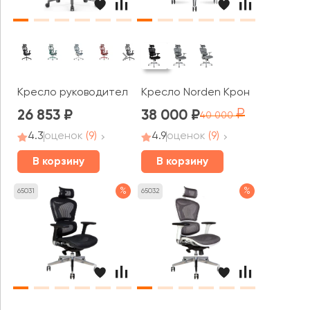
Кресло руководителя RV ДИЗАЙН Арго / Argo (W-228)
Кресло Norden Крон алюминюм б
26 853
38 000
40 000
4.3
оценок
(9)
4.9
оценок
(9)
В корзину
В корзину
%
%
65031
65032