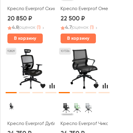
Кресло Everprof Скилл / Skill
Кресло Everprof Омега / Omeg
20 850
22 500
4.8
оценок
(1)
4.7
оценок
(1)
В корзину
В корзину
92829
107336
Кресло Everprof Дублин / Dublin
Кресло Everprof Чикаго / Chica