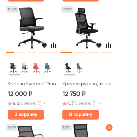
121065
107373
Кресло Everprof Эльф / Elf
Кресло руководителя Everprof 
12 000
12 750
4.6
оценок
(1)
4.7
оценок
(1)
В корзину
В корзину
%
24079
36206