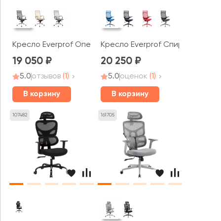
Кресло Everprof Опера М / Opera M
Кресло Everprof Спирит / Spirit
19 050
20 250
5.0
отзывов
(1)
5.0
оценок
(1)
В корзину
В корзину
107482
161705