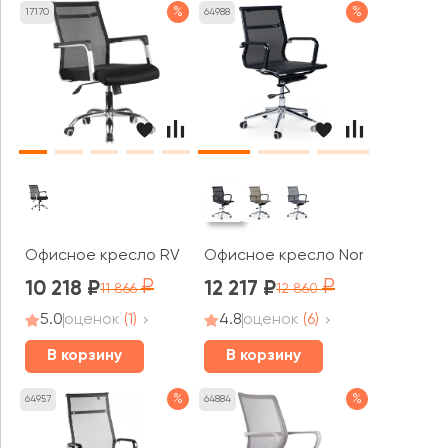
%
%
17170
64988
Офисное кресло RV ЧЕЙР Нет / Net (706E)
Офисное кресло Norden Хельму
10 218
12 217
11 866
12 860
5.0
оценок
(1)
4.8
оценок
(6)
В корзину
В корзину
%
%
64957
64884