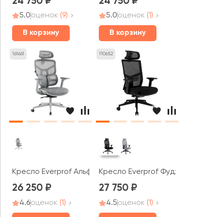
24 750
24 750
5.0
оценок
(9)
5.0
оценок
(1)
В корзину
В корзину
161661
110652
Кресло Everprof Альфа / Alfa
Кресло Everprof Фуджи / Fuji
26 250
27 750
4.6
оценок
(1)
4.5
оценок
(1)