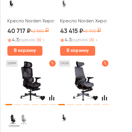
Кресло Norden Хироу / Hero black
Кресло Norden Хироу / Hero wh
40 717
43 415
42 860
45 700
4.3
оценок
(6)
4.3
оценок
(6)
В корзину
В корзину
%
%
120999
121035