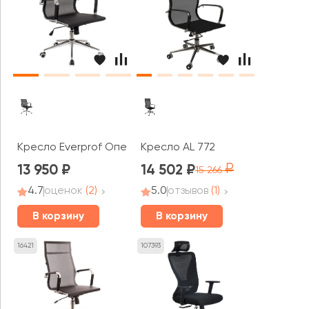
Кресло Everprof Опера ЛБ Т / Opera LB T
Кресло AL 772
13 950
14 502
15 266
4.7
оценок
(2)
5.0
отзывов
(1)
В корзину
В корзину
16421
107393