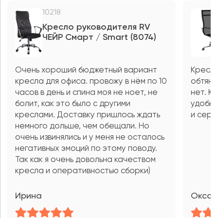
10218
Кресло руководителя RV
ЧЕЙР Смарт / Smart (8074)
Очень хороший бюджетный вариант
Кресло
кресла для офиса. провожу в нём по 10
обтяну
часов в день и спина моя не ноет, не
нет. К
болит, как это было с другими
удобна
креслами. Доставку пришлось ждать
и серв
немного дольше, чем обещали. Но
очень извинялись и у меня не осталось
негативных эмоций по этому поводу.
Так как я очень довольна качеством
кресла и оперативностью сборки)
Ирина
Оксан