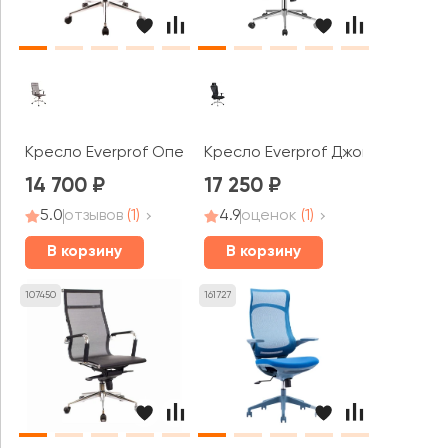
Кресло Everprof Опера Т / Opera T
Кресло Everprof Джой / Joy
14 700
17 250
5.0
отзывов
(1)
4.9
оценок
(1)
В корзину
В корзину
107450
161727