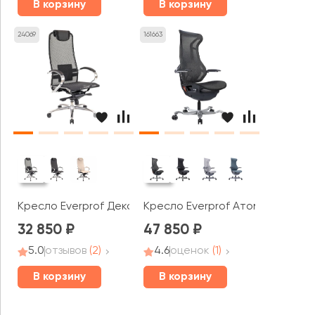
В корзину
В корзину
24069
161663
Кресло Everprof Деко / Deco
Кресло Everprof Атом / Atom
32 850
47 850
5.0
отзывов
(2)
4.6
оценок
(1)
В корзину
В корзину