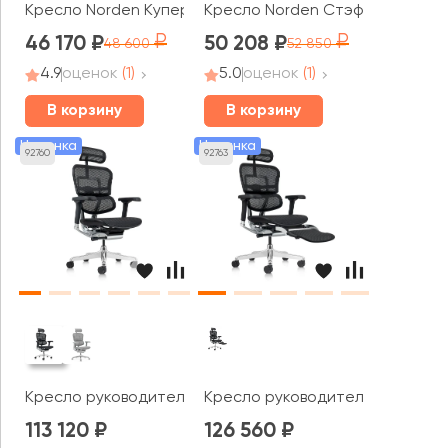
Кресло Norden Купер / Cooper
Кресло Norden Стэф / Стэп / S
46 170
50 208
48 600
52 850
4.9
оценок
(1)
5.0
оценок
(1)
В корзину
В корзину
Новинка
Новинка
92760
92763
Кресло руководителя Ergohuman Elite 2 HAM
Кресло руководителя Ergohuman
113 120
126 560