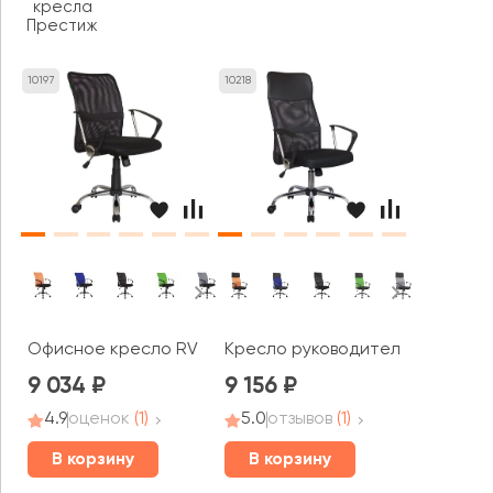
кресла
Престиж
10197
10218
Офисное кресло RV ЧЕЙР Смарт м / Smart m (8075)
Кресло руководителя RV ЧЕЙР С
9 034
9 156
4.9
оценок
(1)
5.0
отзывов
(1)
В корзину
В корзину