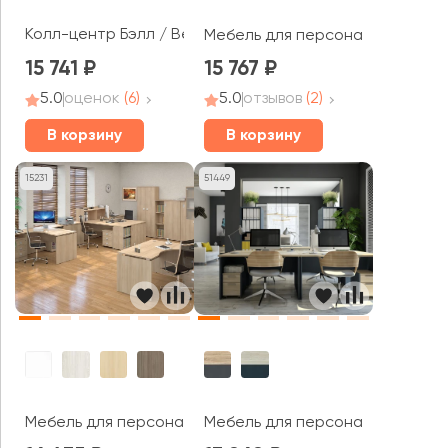
Колл-центр Бэлл / Bell
Мебель для персонала Мобайл 
15 741
15 767
5.0
оценок
(6)
5.0
отзывов
(2)
В корзину
В корзину
15231
51449
Мебель для персонала Стайл Систем / Style System
Мебель для персонала Иннова