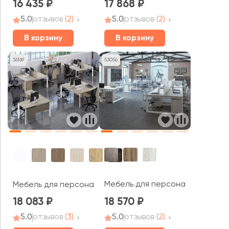
16 435
17 868
5.0
отзывов
(2)
5.0
отзывов
(2)
В корзину
В корзину
36169
53056
Мебель для персонала Аргент
Мебель для персонала Оникс / Onix
18 083
18 570
5.0
отзывов
(3)
5.0
отзывов
(2)