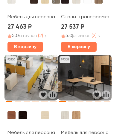
Мебель для персонала Метал Систем / Metal System
Столы-трансформеры BEND
27 463
27 537
5.0
отзывов
(2)
5.0
отзывов
(2)
В корзину
В корзину
92820
99068
Мебель для персонала Тренд Метал / Trend Metal
Мебель для персонала Лофтис /