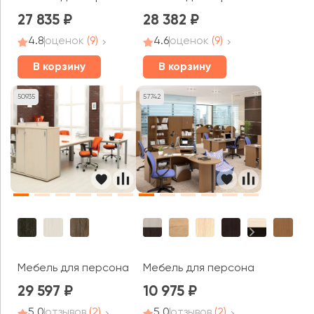
27 835
28 382
4.8
оценок
(9)
4.6
оценок
(9)
В корзину
В корзину
50935
57742
Мебель для персонала Vasanta
Мебель для персонала Канц
29 597
10 975
5.0
отзывов
(2)
5.0
отзывов
(2)