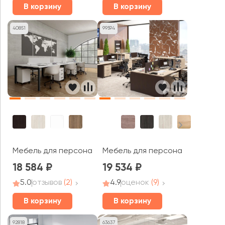
В корзину
В корзину
40851
99594
Мебель для персонала AVANCE
Мебель для персонала Xten
18 584
19 534
5.0
отзывов
(2)
4.9
оценок
(9)
В корзину
В корзину
92818
63637