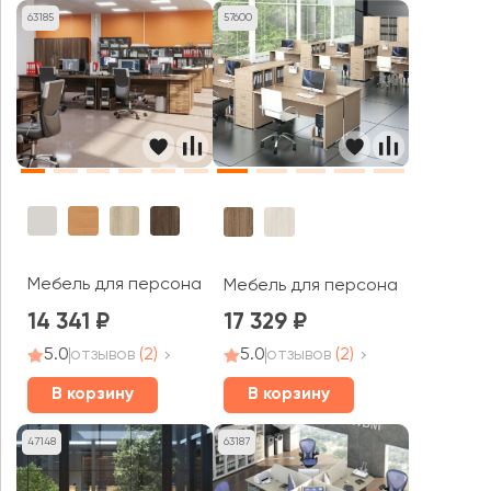
63185
57600
Мебель для персонала Агат
Мебель для персонала Модерн
14 341
17 329
5.0
отзывов
(2)
5.0
отзывов
(2)
В корзину
В корзину
47148
63187