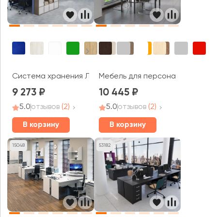
Система хранения Локер Плюс / Locker Plus
Мебель для персонала Слим Си
9 273
10 445
5.0
отзывов
(2)
5.0
отзывов
(2)
В корзину
В корзину
15048
53182