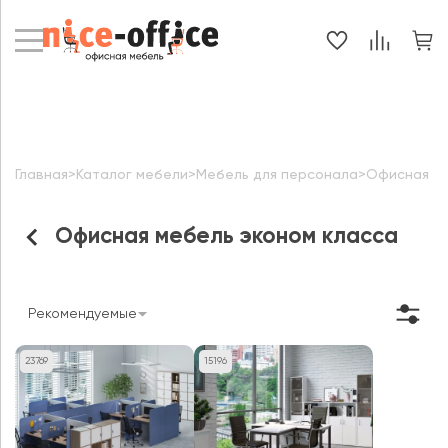
Главная
>
Каталог мебели
>
Мебель для персонала
>
Офисная ме
Офисная мебель эконом класса
Рекомендуемые
23769
15196