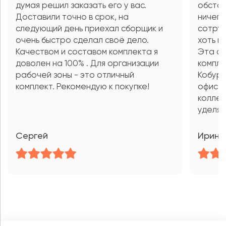
думая решил заказать его у вас.
обстан
Доставили точно в срок, на
ничего
следующий день приехал сборщик и
сотруд
очень быстро сделал своё дело.
хоть к
Качеством и составом комплекта я
Эта се
доволен на 100% . Для организации
компле
рабочей зоны - это отличный
Кобург
комплект. Рекомендую к покупке!
офисе 
коллег
уделят
Сергей
Ирина