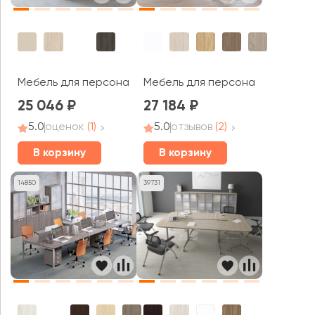
Мебель для персонала Everprof ЭВО / EVO
Мебель для персонала Лофт / L
25 046
27 184
5.0
оценок
(1)
5.0
отзывов
(2)
В корзину
В корзину
14850
39731