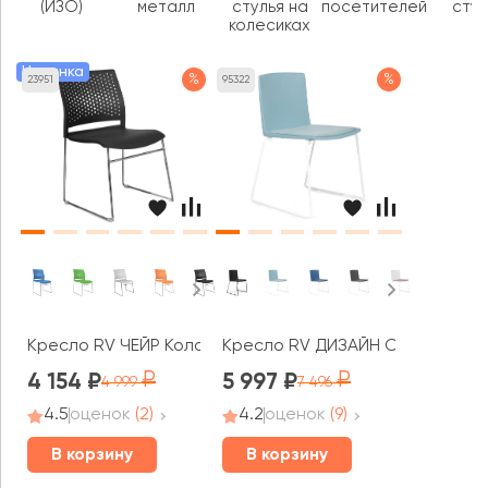
(ИЗО)
металл
стулья на
посетителей
стул
колесиках
Новинка
%
%
23951
95322
Кресло RV ЧЕЙР Колор / Color (D918)
Кресло RV ДИЗАЙН Симпл / Simpl
4 154
5 997
4 999
7 496
4.5
оценок
(2)
4.2
оценок
(9)
В корзину
В корзину