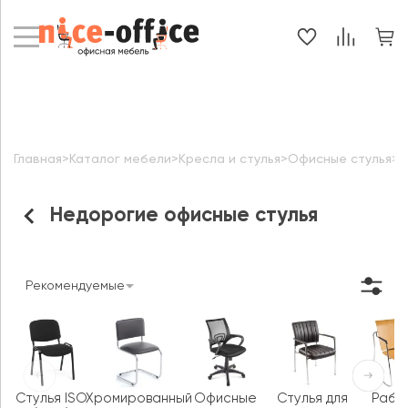
Главная
>
Каталог мебели
>
Кресла и стулья
>
Офисные стулья
>
Н
Недорогие офисные стулья
Рекомендуемые
Стулья ISO
Хромированный
Офисные
Стулья для
Рабо