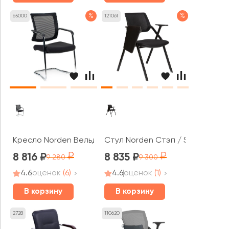
%
%
65000
121061
Кресло Norden Вельд CF
Стул Norden Стэп / Step M
8 816
8 835
9 280
9 300
4.6
оценок
(6)
4.6
оценок
(1)
В корзину
В корзину
2728
110620