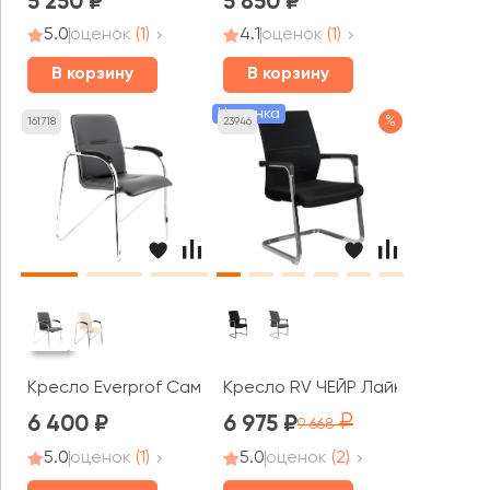
5 250
5 850
5.0
оценок
(1)
4.1
оценок
(1)
В корзину
В корзину
Новинка
%
161718
23946
Кресло Everprof Самба Вуд СФ / Samba Wood CF
Кресло RV ЧЕЙР Лайк / Like (D81
6 400
6 975
9 668
5.0
оценок
(1)
5.0
оценок
(2)