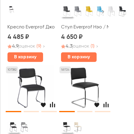
Кресло Everprof Джокер Хром / Joker Chrome
Стул Everprof Нэо / Neo
4 485
4 650
4.9
оценок
(9)
4.3
оценок
(1)
В корзину
В корзину
107382
161724