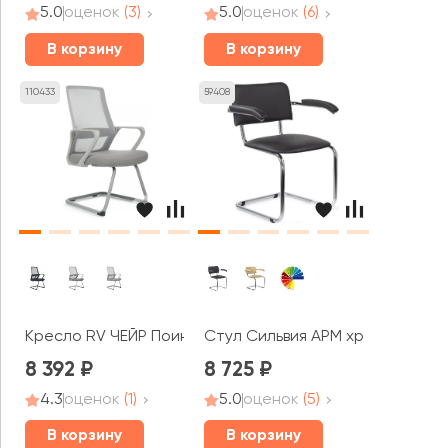
5.0
оценок
(3)
5.0
оценок
(6)
В корзину
В корзину
110433
59408
Кресло RV ЧЕЙР Поинт / Point (8325G)
Стул Сильвия АРМ хром
8 392
8 725
4.3
оценок
(1)
5.0
оценок
(5)
В корзину
В корзину