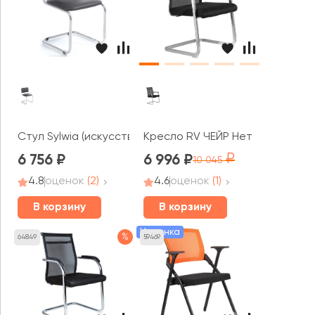
Стул Sylwia (искусственная кожа)
Кресло RV ЧЕЙР Нет / Net (801E)
6 756
6 996
10 045
4.8
оценок
(2)
4.6
оценок
(1)
В корзину
В корзину
Новинка
%
64849
59469