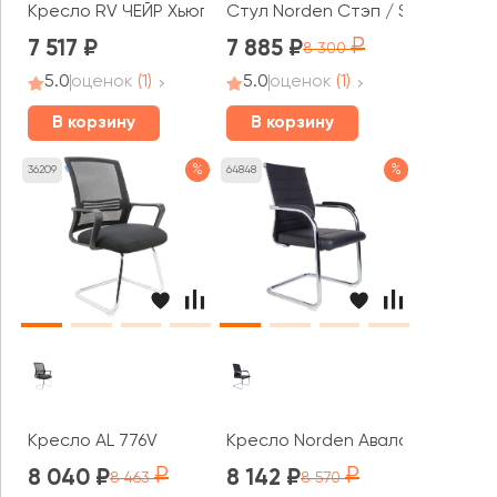
Кресло RV ЧЕЙР Хьюго / Hugo (6002-3)
Стул Norden Стэп / Step
7 517
7 885
8 300
5.0
оценок
(1)
5.0
оценок
(1)
В корзину
В корзину
%
%
36209
64848
Кресло AL 776V
Кресло Norden Авалон CF / хро
8 040
8 142
8 463
8 570