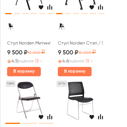
Стул Norden Митинг / Meeting
Стул Norden Стэп / Step MR
9 500
9 500
10 000
10 000
4.5
оценок
(1)
4.6
оценок
(1)
В корзину
В корзину
92895
161734