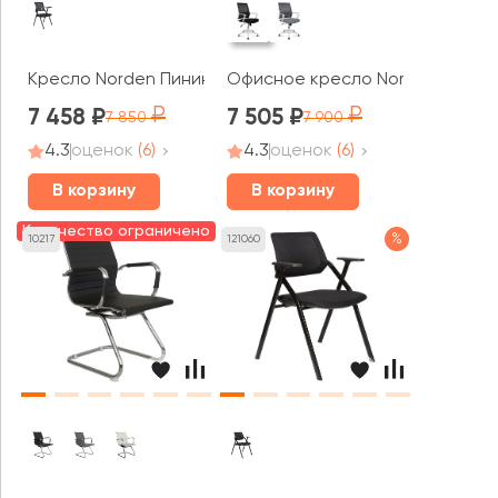
Кресло Norden Пинин смарт
Офисное кресло Norden Бит LB 
7 458
7 505
7 850
7 900
4.3
оценок
(6)
4.3
оценок
(6)
В корзину
В корзину
Количество ограничено
%
10217
121060