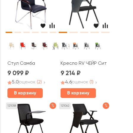
Стул Самба
Кресло RV ЧЕЙР Сит / Seat (M20
9 099
9 214
5.0
оценок
(2)
4.6
оценок
(1)
В корзину
В корзину
%
%
121058
121062