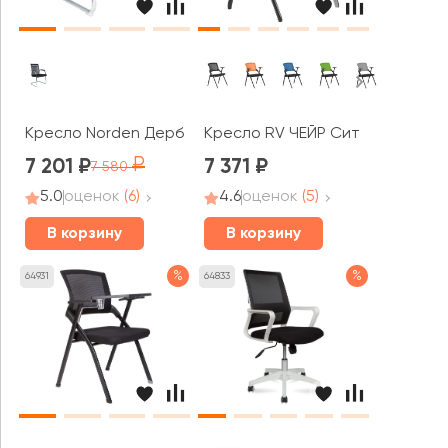
Кресло Norden Дерби CF
Кресло RV ЧЕЙР Сит / Seat (M20
7 201
7 371
7 580
5.0
оценок
(6)
4.6
оценок
(5)
В корзину
В корзину
%
%
64931
64833