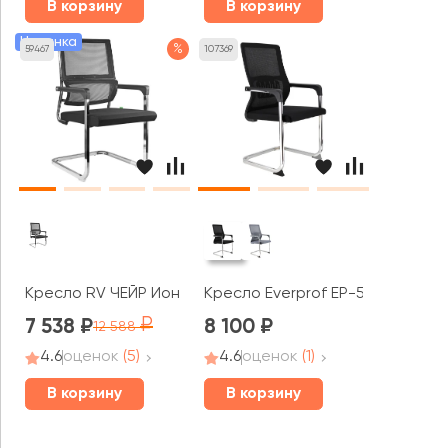
В корзину
В корзину
Новинка
%
59467
107369
Кресло RV ЧЕЙР Ион / lone (D201)
Кресло Everprof EP-510
7 538
8 100
12 588
4.6
оценок
(5)
4.6
оценок
(1)
В корзину
В корзину