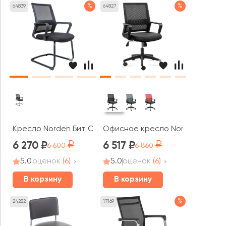
%
%
64839
64827
Кресло Norden Бит CF
Офисное кресло Norden Бит LB
6 270
6 517
6 600
6 860
5.0
оценок
(6)
5.0
оценок
(6)
В корзину
В корзину
%
24282
17169