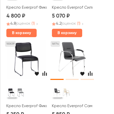
Кресло Everprof Фикс Плюс / Fix Plus
Кресло Everprof Сильвия / Silwia
4 800
5 070
4.8
оценок
(1)
4.2
оценок
(1)
В корзину
В корзину
100039
161714
Кресло Everprof Фикс Хром / Fix Chrome
Кресло Everprof Самба СФ / S