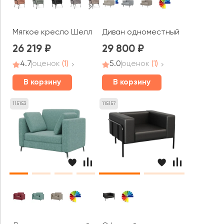
Мягкое кресло Шелл / Shell
Диван одноместный Стенли / S
26 219
29 800
4.7
оценок
(1)
5.0
оценок
(1)
В корзину
В корзину
115153
115157