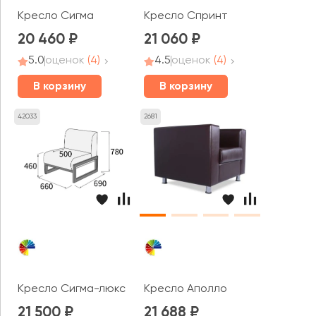
Кресло Сигма
Кресло Спринт
20 460
21 060
5.0
оценок
(4)
4.5
оценок
(4)
В корзину
В корзину
42033
2681
Кресло Сигма-люкс
Кресло Аполло
21 500
21 688