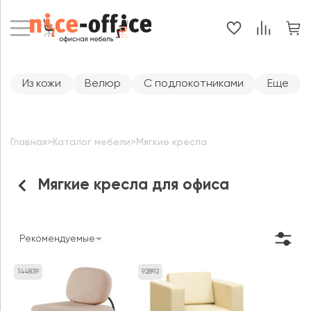
Из кожи
Велюр
С подлокотниками
Еще
Главная
>
Каталог мебели
>
Мягкие кресла
Мягкие кресла для офиса
Рекомендуемые
144839
92892