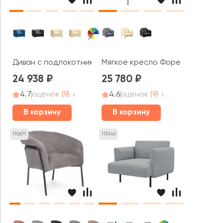
Диван с подлокотниками одноместный Прайм / Prime
Мягкое кресло Форест / Forest
24 938
25 780
4.7
оценок
(9)
4.6
оценок
(9)
В корзину
В корзину
110671
115145