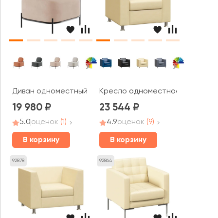
Диван одноместный Джайв / Jive
Кресло одноместное Борн / Bo
19 980
23 544
5.0
оценок
(1)
4.9
оценок
(9)
В корзину
В корзину
92878
92864