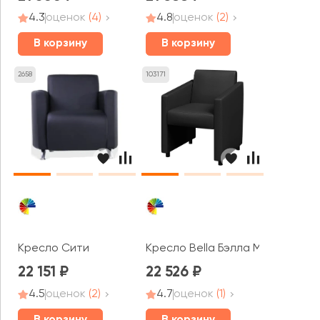
4.3
оценок
(4)
4.8
оценок
(2)
В корзину
В корзину
2658
103171
Кресло Сити
Кресло Bella Бэлла MVK
22 151
22 526
4.5
оценок
(2)
4.7
оценок
(1)