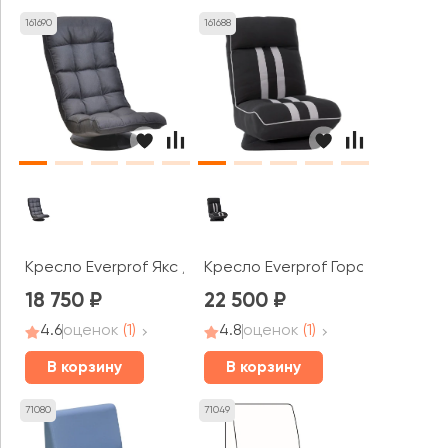
161690
161688
Кресло Everprof Якс / Jax
Кресло Everprof Горо / Goro
18 750
22 500
4.6
оценок
(1)
4.8
оценок
(1)
В корзину
В корзину
71080
71049