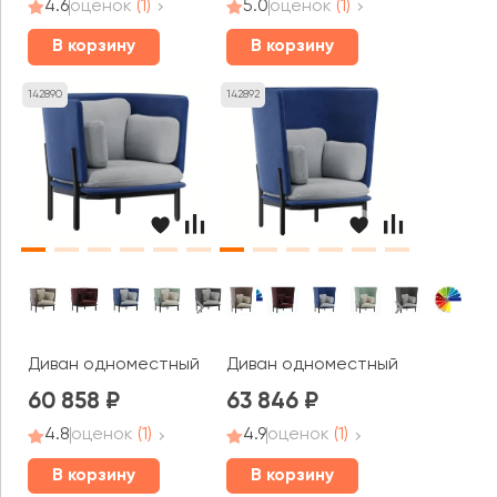
4.6
оценок
(1)
5.0
оценок
(1)
В корзину
В корзину
142890
142892
Диван одноместный с низкой спинкой Стато / Stato
Диван одноместный с высокой 
60 858
63 846
4.8
оценок
(1)
4.9
оценок
(1)
В корзину
В корзину