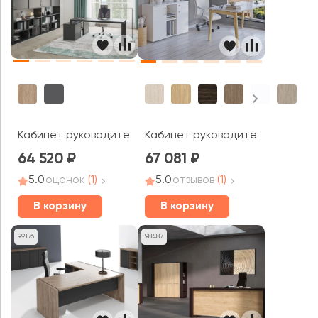
Кабинет руководителя Аллегро кабинет / Allegro cabin
Кабинет руководителя Оникс Ву
64 520
67 081
5.0
оценок
(1)
5.0
отзывов
(1)
В корзину
В корзину
99176
98487