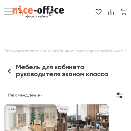
Главная
>
Каталог мебели
>
Кабинет руководителя
>
Кабинет эк
Мебель для кабинета
руководителя эконом класса
Рекомендуемые
14764
65824