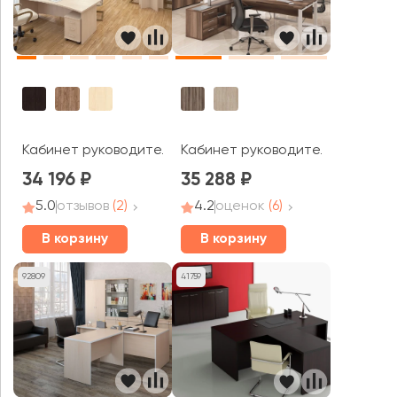
Кабинет руководителя Фёст / First
Кабинет руководителя Атлон
34 196
35 288
5.0
отзывов
(2)
4.2
оценок
(6)
В корзину
В корзину
92809
41759