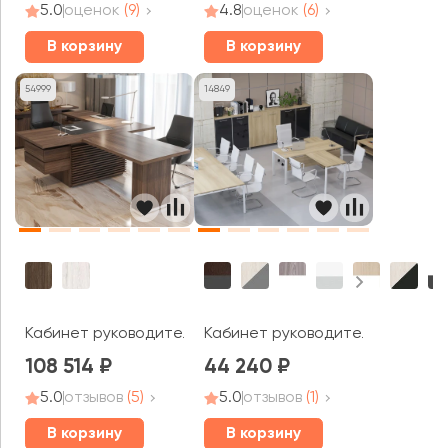
5.0
оценок
(9)
4.8
оценок
(6)
В корзину
В корзину
54999
14849
Кабинет руководителя Time.S
Кабинет руководителя Метал С
108 514
44 240
5.0
отзывов
(5)
5.0
отзывов
(1)
В корзину
В корзину