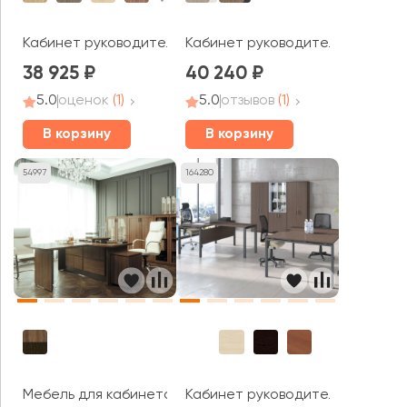
Кабинет руководителя Стайл Проджект Директ / Style 
Кабинет руководителя Винг / W
38 925
40 240
5.0
оценок
(1)
5.0
отзывов
(1)
В корзину
В корзину
54997
164280
Мебель для кабинета руководителя On.Top
Кабинет руководителя Тренд / 