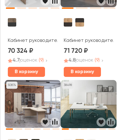
Кабинет руководителя Моррис Тренд / Morris Trend
Кабинет руководителя Альто / 
70 324
71 720
4.7
оценок
(9)
4.8
оценок
(9)
В корзину
В корзину
50874
38498