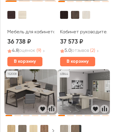
Мебель для кабинета руководителя Свифт / Swift
Кабинет руководителя ТАЙМ-М
36 738
37 573
4.8
оценок
(9)
5.0
отзывов
(2)
В корзину
В корзину
152008
63844