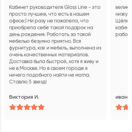
Кабинет руководителя Gloss Line - это
велико
просто лучшее, что есть в нашем
низкую
офисе:) Ни разу не пожалела, что
Щёлков
приобрела себе такой подарок на
кабине
день рождения. Работать за такой
работы
мебелью безумно приятно. Вся
фурнитура, как и мебель, выполнена из
очень качественных материалов.
Доставка была быстрой, хотя я живу и
не в Москве. Но в своем городе я
ничего подобного найти не могла.
Ставлю 5 звезд!
Виктория И.
иван