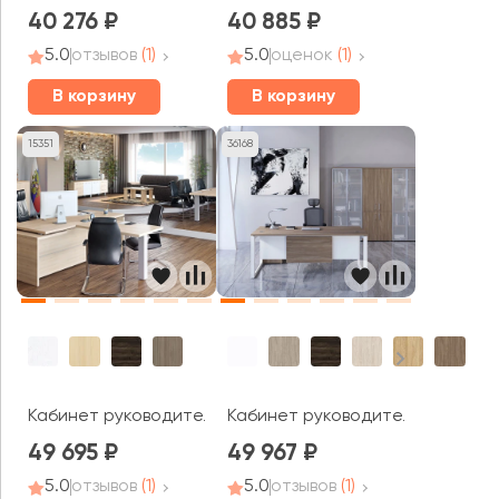
40 276
40 885
5.0
отзывов
(1)
5.0
оценок
(1)
В корзину
В корзину
15351
36168
Кабинет руководителя Ялта / Yalta
Кабинет руководителя Оникс Ди
49 695
49 967
5.0
отзывов
(1)
5.0
отзывов
(1)