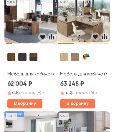
99880
65839
Мебель для кабинета руководи
Мебель для кабинета руководителя Зенн / Zenn
62 004
63 245
4.8
оценок
(9)
5.0
оценок
(6)
В корзину
В корзину
Новинка
120817
55558