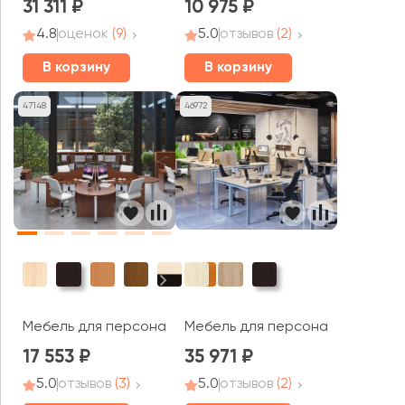
31 311
10 975
4.8
оценок
(9)
5.0
отзывов
(2)
В корзину
В корзину
47148
46972
Мебель для персонала Эдем-1
Мебель для персонала VITA M
17 553
35 971
5.0
отзывов
(3)
5.0
отзывов
(2)