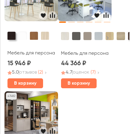
Мебель для персонала Мольти / Molti
Мебель для персонала A4
15 946
44 366
5.0
отзывов
(2)
4.7
оценок
(7)
В корзину
В корзину
47482