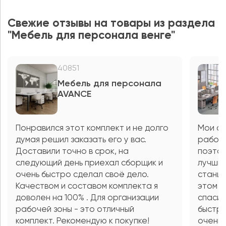
Свежие отзывы на товары из раздела
"Мебель для персонала венге"
40851
Мебель для персонала
AVANCE
Понравился этот комплект и не долго
Мои со
думая решил заказать его у вас.
рабочи
Доставили точно в срок, на
поэтом
следующий день приехал сборщик и
лучшие
очень быстро сделал своё дело.
станци
Качеством и составом комплекта я
этом о
доволен на 100% . Для организации
спасиб
рабочей зоны - это отличный
быстро
комплект. Рекомендую к покупке!
очень 