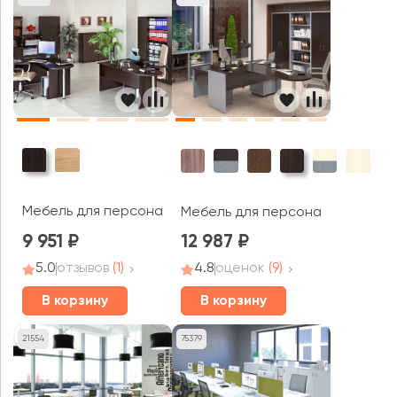
Мебель для персонала Nova S / Нова С
Мебель для персонала Imago
9 951
12 987
5.0
отзывов
(1)
4.8
оценок
(9)
В корзину
В корзину
21554
75379