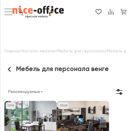
Главная
>
Каталог мебели
>
Мебель для персонала
>
Мебель для
Мебель для персонала венге
Рекомендуемые
15196
15048