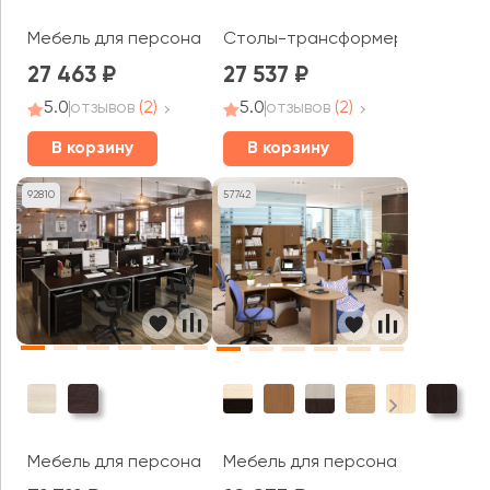
Мебель для персонала Метал Систем / Metal System
Столы-трансформеры BEND
27 463
27 537
5.0
отзывов
(2)
5.0
отзывов
(2)
В корзину
В корзину
92810
57742
Мебель для персонала Свифт / Swift
Мебель для персонала Канц