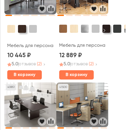
Мебель для персонала Рива / R
Мебель для персонала Слим Систем / Slim System
10 445
12 889
5.0
отзывов
(2)
5.0
отзывов
(2)
В корзину
В корзину
40851
41500