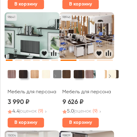
В корзину
В корзину
98641
98946
Мебель для персонала Кофе / Coffee
Мебель для персонала Imago С
3 990
9 626
4.4
оценок
(9)
5.0
оценок
(9)
В корзину
В корзину
15004
98809