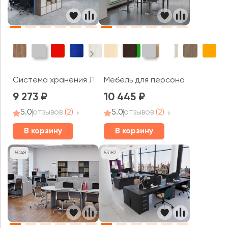
Система хранения Локер Плюс / Locker Plus
Мебель для персонала Слим Си
9 273
10 445
5.0
отзывов
(2)
5.0
отзывов
(2)
В корзину
В корзину
15048
53182