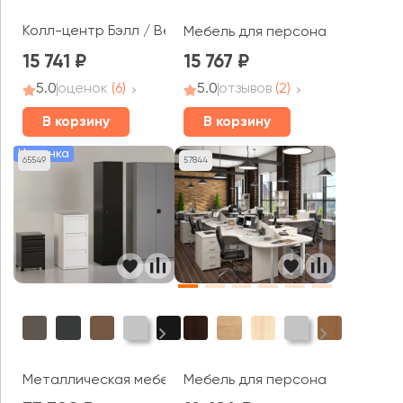
Колл-центр Бэлл / Bell
Мебель для персонала Мобайл 
15 741
15 767
5.0
оценок
(6)
5.0
отзывов
(2)
В корзину
В корзину
Новинка
65549
57844
Металлическая мебель Рива Металл / Riva Metal
Мебель для персонала Моноли