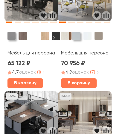
Мебель для персонала Berlin Metal
Мебель для персонала Albero
65 122
70 956
4.7
оценок
(1)
4.9
оценок
(7)
В корзину
В корзину
155652
154373