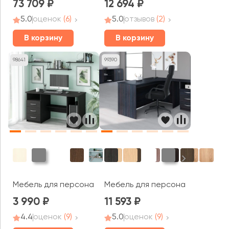
73 709
12 694
5.0
оценок
(6)
5.0
отзывов
(2)
В корзину
В корзину
98641
99390
Мебель для персонала Кофе / Coffee
Мебель для персонала Симпл /
3 990
11 593
4.4
оценок
(9)
5.0
оценок
(9)