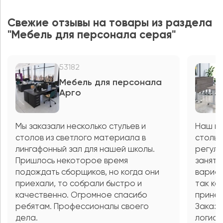
Свежие отзывы на товары из раздела
"Мебель для персонала серая"
53182
Мебель для персонала
Арго
Мы заказали несколько стульев и
Наш ш
столов из светлого материала в
столы 
лингафонный зал для нашей школы.
регули
Пришлось некоторое время
занять
подождать сборщиков, но когда они
вариан
приехали, то собрали быстро и
так ка
качественно. Огромное спасибо
принес
ребятам. Профессионалы своего
Заказа
дела.
логист