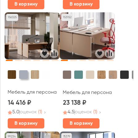
В корзину
В корзину
156325
153152
Мебель для персонала Smart (df)
Мебель для персонала Accord
14 416
23 138
5.0
оценок
(1)
4.5
оценок
(1)
В корзину
В корзину
99234
75379