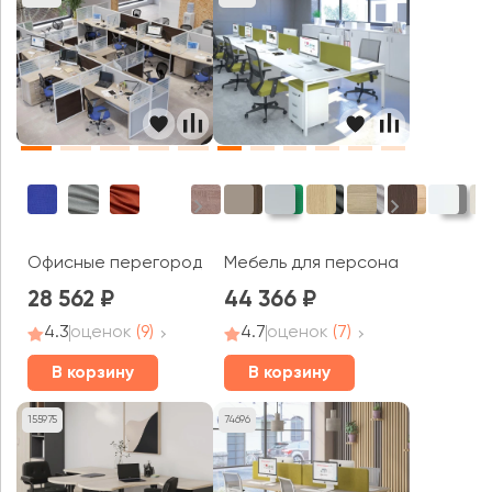
Офисные перегородки Ранд / Rand
Мебель для персонала A4
28 562
44 366
4.3
оценок
(9)
4.7
оценок
(7)
В корзину
В корзину
155975
74696