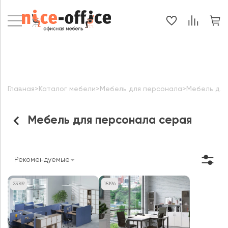
Главная
>
Каталог мебели
>
Мебель для персонала
>
Мебель для
Мебель для персонала серая
Рекомендуемые
23769
15196