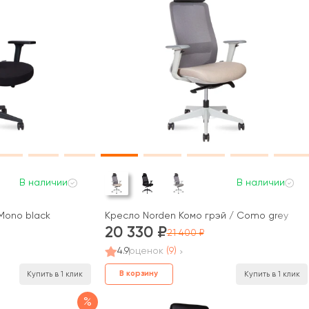
В наличии
В наличии
Mono black
Кресло Norden Комо грэй / Como grey
20 330
21 400
4.9
оценок
(9)
В корзину
Купить в 1 клик
Купить в 1 клик
%