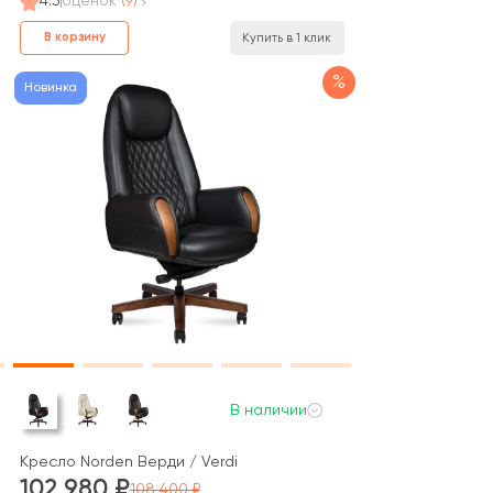
4.3
оценок
(9)
В корзину
Купить в 1 клик
%
Новинка
В наличии
Кресло Norden Верди / Verdi
 / Marco (LS-262A)
102 980
108 400