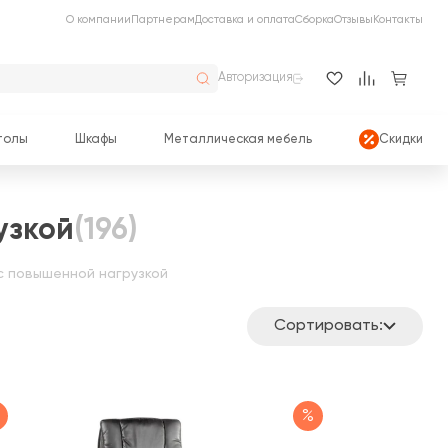
О компании
Партнерам
Доставка и оплата
Сборка
Отзывы
Контакты
Авторизация
толы
Шкафы
Металлическая мебель
Скидки
узкой
(196)
с повышенной нагрузкой
Сортировать:
%