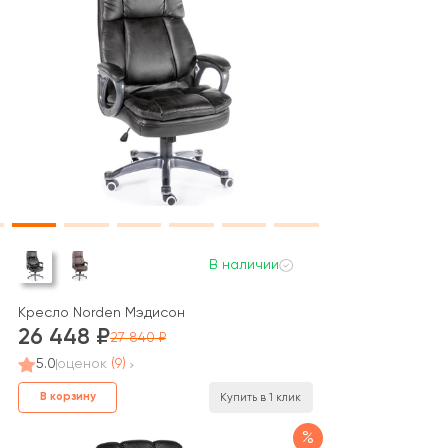
В наличии
Кресло Norden Мэдисон
26 448
27 840
5.0
оценок
(9)
В корзину
Купить в 1 клик
%