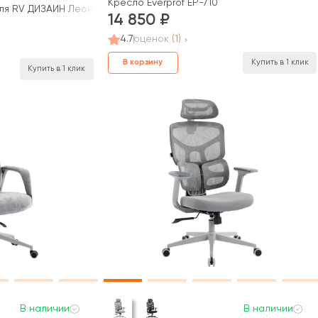
Кресло Everprof EP-710
ля RV ДИЗАЙН Леонардо / Leonardo (A355)
14 850
4.7
оценок
(1)
В корзину
Купить в 1 клик
Купить в 1 клик
В наличии
В наличии