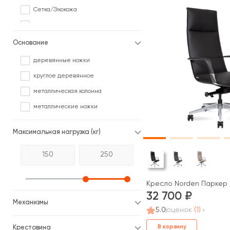
Сетка/Экокожа
Ткань
Ткань/Дерево
Основание
Ткань/Экокожа
деревянные ножки
Экокожа
круглое деревянное
Экокожа, перфорированная
металлическая колонна
Экокожа/Ткань
металлические ножки
Максимальная нагрузка (кг)
Кресло Norden Паркер /
32 700
Механизмы
5.0
оценок
(1)
В корзину
Крестовина