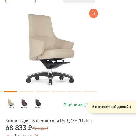
%
В наличии
Бесплатный дизайн
Кресло для руководителя RV ДИЗАЙН Джотто-М / Jotto-M (B19
68 833
78 666