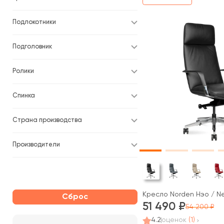
Подлокотники
Подголовник
Ролики
Спинка
Страна производства
Производители
Кресло Norden Нэо / N
Сброс
51 490
54 200
4.2
оценок
(1)