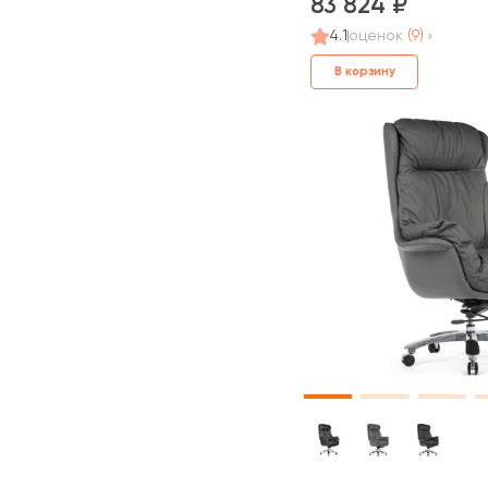
83 824
4.1
оценок
(9)
В корзину