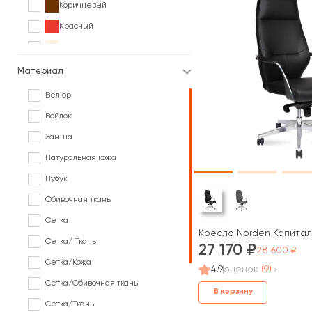
Коричневый
Красный
Кремовый
Оранжевый
Материал
Розовый
Велюр
Серый
Войлок
Синий
Замша
Фиолетовый
Натуральная кожа
Черный
Нубук
В различных цветах под заказ
Обивочная ткань
Сетка
Кресло Norden Капитал 
Сетка/ Ткань
27 170
28 600
Сетка/Кожа
4.9
оценок
(9)
Сетка/Обивочная ткань
В корзину
Сетка/Ткань