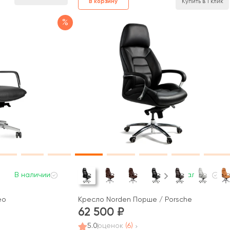
В корзину
Купить в 1 клик
%
В наличии
В наличии
eo
Кресло Norden Порше / Porsche
62 500
5.0
оценок
(6)