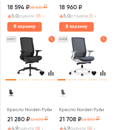
18 594
18 960
28 635
5.0
оценок
(9)
5.0
отзывов
(1)
В корзину
В корзину
%
%
64907
64908
Кресло Norden Руби блэк / Ruby black LB
Кресло Norden Руби / Ruby LB
21 280
21 708
22 400
22 850
4.9
оценок
(6)
4.9
оценок
(6)