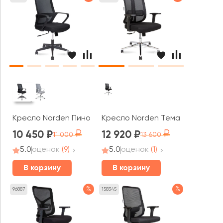
Кресло Norden Пино / Pino black LB
Кресло Norden Тема Хром / Te
10 450
12 920
11 000
13 600
5.0
оценок
(9)
5.0
оценок
(1)
В корзину
В корзину
%
%
96887
158345