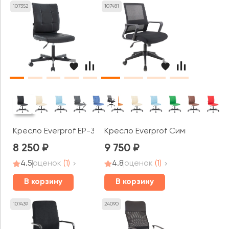
107352
107481
Кресло Everprof EP-300
Кресло Everprof Симпл / Simple
8 250
9 750
4.5
оценок
(1)
4.8
оценок
(1)
В корзину
В корзину
107439
24090