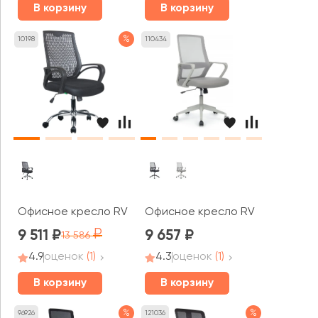
В корзину
В корзину
%
10198
110434
Офисное кресло RV ЧЕЙР Старт / Start (8081E)
Офисное кресло RV ЧЕЙР Поинт 
9 511
9 657
13 586
4.9
оценок
(1)
4.3
оценок
(1)
В корзину
В корзину
%
%
96926
121036