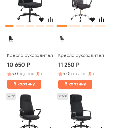
Кресло руководителя Everprof Марс ЛБ / Mars LB
Кресло руководителя Everprof Ул
10 650
11 250
5.0
оценок
(1)
5.0
отзывов
(1)
В корзину
В корзину
161659
107438