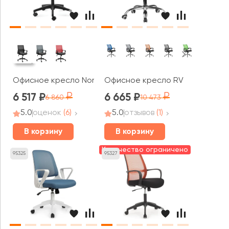
Офисное кресло Norden Бит LB
Офисное кресло RV ЧЕЙР Бон / 
6 517
6 665
6 860
10 473
5.0
оценок
(6)
5.0
отзывов
(1)
В корзину
В корзину
Количество ограничено
95325
95327