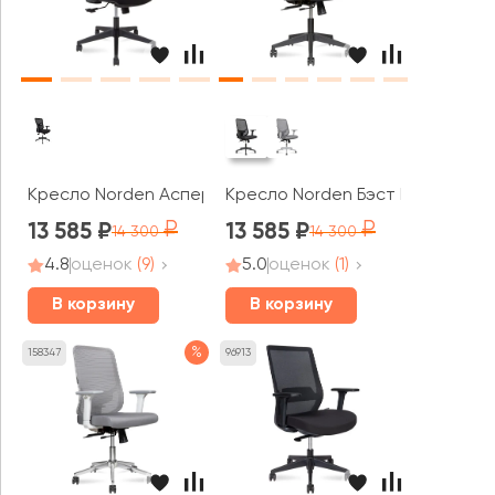
Кресло Norden Аспер LB / Asper LB черный пластик
Кресло Norden Бэст LB / Best L
13 585
13 585
14 300
14 300
4.8
оценок
(9)
5.0
оценок
(1)
В корзину
В корзину
%
158347
96913