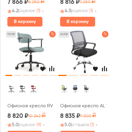
7 866
8 816
8 280
9 280
4.2
оценок
(1)
4.5
оценок
(1)
В корзину
В корзину
%
%
95328
36208
Офисное кресло RV ДИЗАЙН Колин / Kolin (W-231)
Офисное кресло AL 776
8 820
8 835
10 242
9 300
5.0
оценок
(9)
5.0
отзывов
(1)