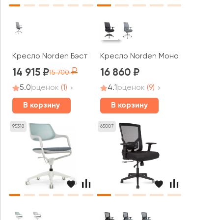
Кресло Norden Бэст LB вайт / Best LB white белый пла
Кресло Norden Моно / Mono bla
14 915
16 860
15 700
5.0
оценок
(1)
4.1
оценок
(9)
В корзину
В корзину
95318
65007