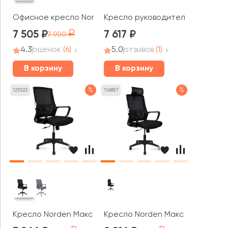
Офисное кресло Norden Бит LB white
Кресло руководителя RV ЧЕЙР 
7 505
7 617
7 900
4.3
оценок
(6)
5.0
отзывов
(1)
В корзину
В корзину
%
%
121023
116857
Кресло Norden Макс / Max LB
Кресло Norden Макс / Max