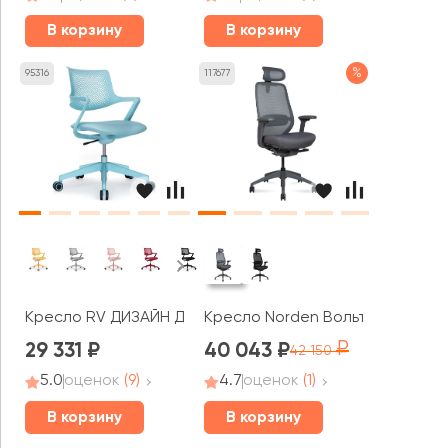
В корзину
В корзину
%
95316
117677
Кресло RV ДИЗАЙН Дрим / Dream (B2202)
Кресло Norden Вольта / Volta
29 331
40 043
42 150
5.0
оценок
(9)
4.7
оценок
(1)
В корзину
В корзину