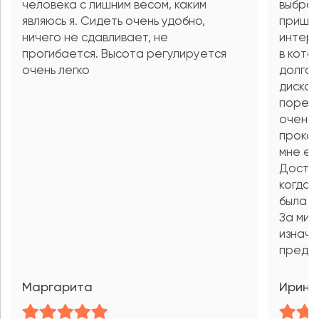
человека с лишним весом, каким
выбрат
являюсь я. Сидеть очень удобно,
пришло
ничего не сдавливает, не
интерн
прогибается. Высота регулируется
в кото
очень легко
долгое
диском
пореко
очень 
прокон
мне ег
Достав
когда 
была д
За мин
изнача
предуп
Маргарита
Ирина