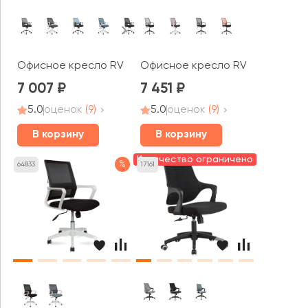
Офисное кресло RV ЧЕЙР W-158
Офисное кресло RV ДИЗАЙН Фас
7 007
7 451
5.0
оценок
(9)
5.0
оценок
(9)
В корзину
В корзину
Количество ограничено
%
64833
17161