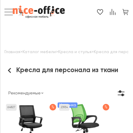
Главная
>
Каталог мебели
>
Кресла и стулья
>
Кресла для персо
Кресла для персонала из ткани
Рекомендуемые
Новинка
%
%
64827
23934