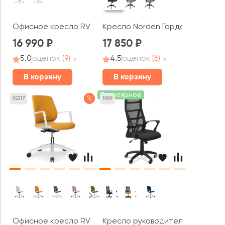
Офисное кресло RV ДИЗАЙН Скролл / Scroll (HY-813D)
Кресло Norden Гарда LB
16 990
17 850
5.0
оценок
(9)
4.5
оценок
(6)
В корзину
В корзину
Популярное
%
95317
1909
Офисное кресло RV ДИЗАЙН Кольт / Colt (B1903)
Кресло руководителя Top