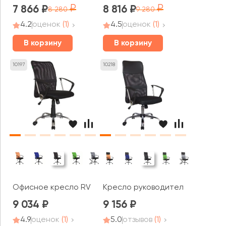
7 866
8 816
8 280
9 280
4.2
оценок
(1)
4.5
оценок
(1)
В корзину
В корзину
10197
10218
Офисное кресло RV ЧЕЙР Смарт м / Smart m (8075)
Кресло руководителя RV ЧЕЙР С
9 034
9 156
4.9
оценок
(1)
5.0
отзывов
(1)