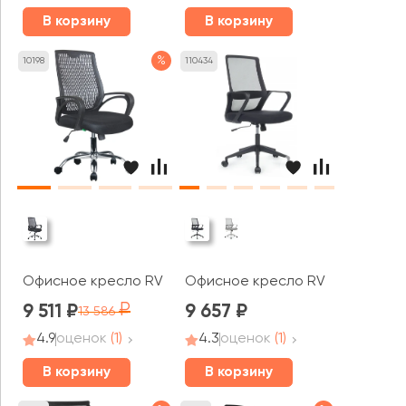
В корзину
В корзину
%
10198
110434
Офисное кресло RV ЧЕЙР Старт / Start (8081E)
Офисное кресло RV ЧЕЙР Поинт 
9 511
9 657
13 586
4.9
оценок
(1)
4.3
оценок
(1)
В корзину
В корзину