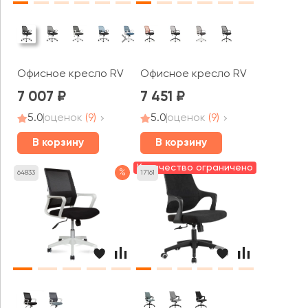
Офисное кресло RV ЧЕЙР W-158
Офисное кресло RV ДИЗАЙН Фас
7 007
7 451
5.0
оценок
(9)
5.0
оценок
(9)
В корзину
В корзину
Количество ограничено
%
64833
17161