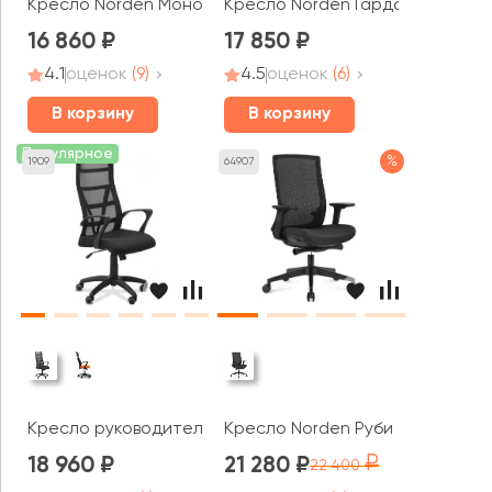
Кресло Norden Моно / Mono black LB
Кресло Norden Гарда LB
16 860
17 850
4.1
оценок
(9)
4.5
оценок
(6)
В корзину
В корзину
Популярное
%
1909
64907
Кресло руководителя Top
Кресло Norden Руби блэк / Ruby
18 960
21 280
22 400