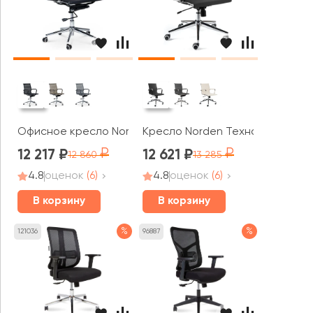
Офисное кресло Norden Хельмут LB
Кресло Norden Техно LB
12 217
12 621
12 860
13 285
4.8
оценок
(6)
4.8
оценок
(6)
В корзину
В корзину
%
%
121036
96887