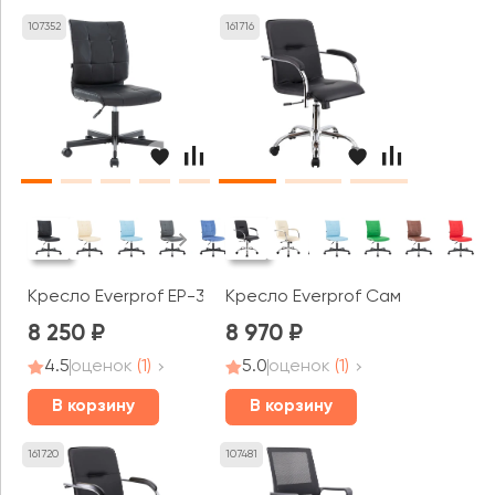
107352
161716
Кресло Everprof EP-300
Кресло Everprof Самба Т / Sam
8 250
8 970
4.5
оценок
(1)
5.0
оценок
(1)
В корзину
В корзину
161720
107481