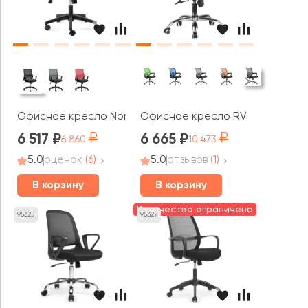
Офисное кресло Norden Бит LB
Офисное кресло RV ЧЕЙР Бон / 
6 517
6 665
6 860
10 473
5.0
оценок
(6)
5.0
отзывов
(1)
В корзину
В корзину
Количество ограничено
95325
95327