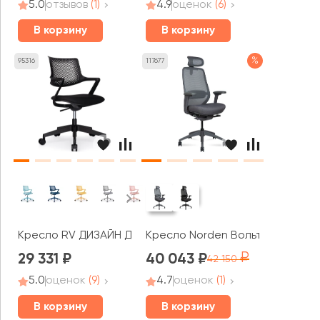
5.0
отзывов
(1)
4.9
оценок
(6)
В корзину
В корзину
%
95316
117677
Кресло RV ДИЗАЙН Дрим / Dream (B2202)
Кресло Norden Вольта / Volta
29 331
40 043
42 150
5.0
оценок
(9)
4.7
оценок
(1)
В корзину
В корзину