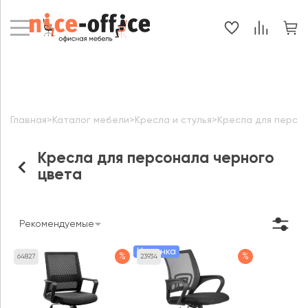
Главная
>
Каталог мебели
>
Кресла и стулья
>
Кресла для персо
Кресла для персонала черного
цвета
Рекомендуемые
Новинка
%
%
64827
23934