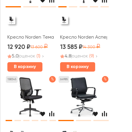
Кресло Norden Тема Хром / Tema Сhrome 2D LB
Кресло Norden Аспер LB / Aspe
12 920
13 585
13 600
14 300
5.0
оценок
(1)
4.8
оценок
(9)
В корзину
В корзину
%
%
158345
64985