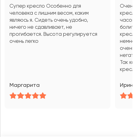
Супер кресло Особенно для
Очень
человека с лишним весом, каким
кресла
являюсь я. Сидеть очень удобно,
часов 
ничего не сдавливает, не
болит,
прогибается. Высота регулируется
кресла
очень легко
немног
очень 
негати
Так ка
кресла
Маргарита
Ирина