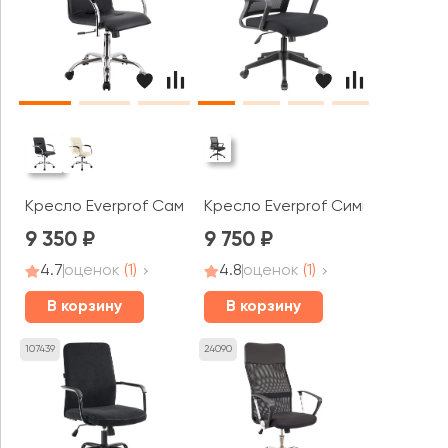
Кресло Everprof Самба Вуд Т / Samba Wood T
Кресло Everprof Симпл / Simple
9 350
9 750
4.7
оценок
(1)
4.8
оценок
(1)
В корзину
В корзину
107439
24090