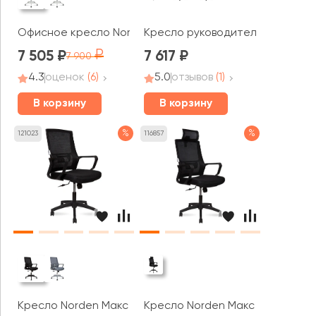
Офисное кресло Norden Бит LB white
Кресло руководителя RV ЧЕЙР 
7 505
7 617
7 900
4.3
оценок
(6)
5.0
отзывов
(1)
В корзину
В корзину
%
%
121023
116857
Кресло Norden Макс / Max LB
Кресло Norden Макс / Max