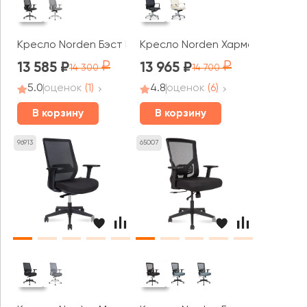
Кресло Norden Бэст LB / Best LB черный пластик
Кресло Norden Харман LB
13 585
13 965
14 300
14 700
5.0
оценок
(1)
4.8
оценок
(6)
В корзину
В корзину
96913
65007