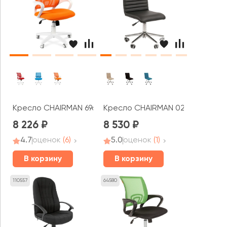
Кресло CHAIRMAN 696 ТВ белый пластик
Кресло CHAIRMAN 020
8 226
8 530
4.7
оценок
(6)
5.0
оценок
(1)
В корзину
В корзину
110557
64580