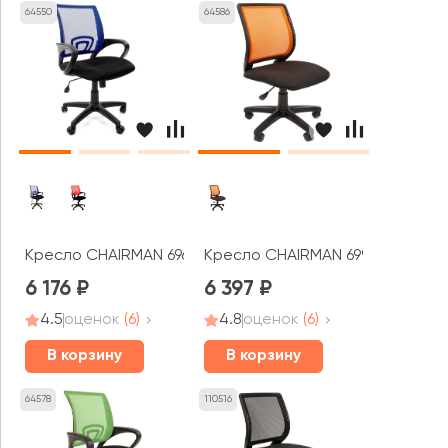
64550
64586
Кресло CHAIRMAN 696 ТВ черный пластик
Кресло CHAIRMAN 699 ТВ
6 176
6 397
4.5
оценок
(6)
4.8
оценок
(6)
В корзину
В корзину
64578
110516