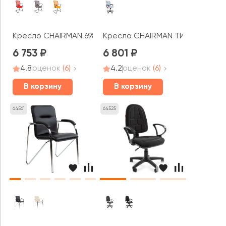
Кресло CHAIRMAN 698В ТВ
Кресло CHAIRMAN ТИН 103 черн
6 753
6 801
4.8
оценок
(6)
4.2
оценок
(6)
В корзину
В корзину
64561
64525