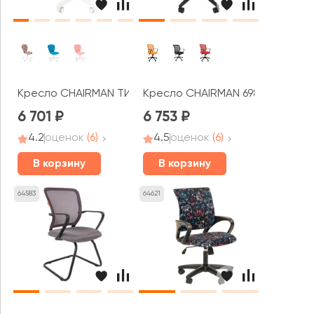
Кресло CHAIRMAN ТИН 105 белый пластик
Кресло CHAIRMAN 698
6 701
6 753
4.2
оценок
(6)
4.5
оценок
(6)
В корзину
В корзину
64583
64621