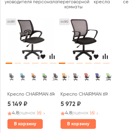
руководителя
персонала
переговорной
кресла
секц
комнаты
64581
64582
Кресло CHAIRMAN 696ЛТ ТВ
Кресло CHAIRMAN 698ЛТ ТВ
5 149
5 972
4.8
оценок
(6)
4.8
оценок
(6)
В корзину
В корзину