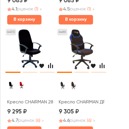
9 085
9 085
4.1
оценок
(1)
4.5
оценок
(1)
В корзину
В корзину
64572
64610
Кресло CHAIRMAN 289
Кресло CHAIRMAN ДРАЙВ 9
9 295
9 305
4.7
оценок
(6)
4.6
оценок
(6)