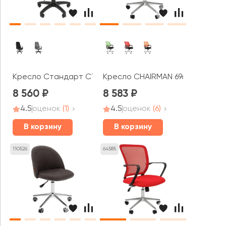
Кресло Стандарт СТ-85
Кресло CHAIRMAN 696 ТВ хром
8 560
8 583
4.5
оценок
(1)
4.5
оценок
(6)
В корзину
В корзину
110526
64585