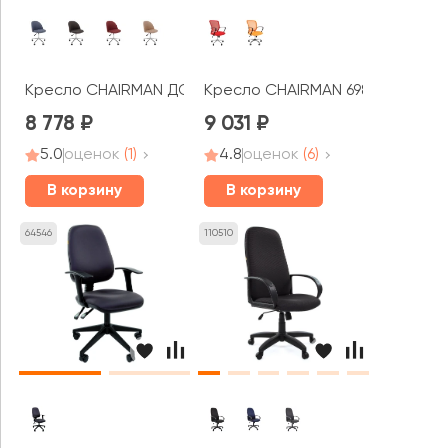
Кресло CHAIRMAN ДОМ 118
Кресло CHAIRMAN 698 ТВ хром
8 778
9 031
5.0
оценок
(1)
4.8
оценок
(6)
В корзину
В корзину
64546
110510