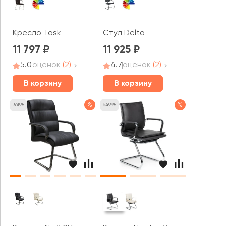
Кресло Task
Стул Delta
11 797
11 925
5.0
оценок
(2)
4.7
оценок
(2)
В корзину
В корзину
%
%
36195
64995