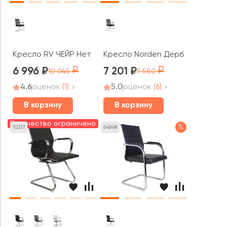
Кресло RV ЧЕЙР Нет / Net (801E)
Кресло Norden Дерби CF
6 996
7 201
10 045
7 580
4.6
оценок
(1)
5.0
оценок
(6)
В корзину
В корзину
Количество ограничено
%
10217
64848