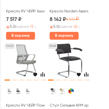
Кресло RV ЧЕЙР Хьюго / Hugo (6002-3)
Кресло Norden Авалон CF / хро
7 517
8 142
8 570
5.0
оценок
(1)
5.0
оценок
(6)
В корзину
В корзину
110433
59408
Кресло RV ЧЕЙР Поинт / Point (8325G)
Стул Сильвия АРМ хром