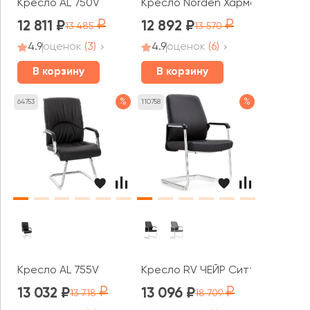
Кресло AL 750V
Кресло Norden Харман CF
12 811
12 892
13 485
13 570
4.9
оценок
(3)
4.9
оценок
(6)
В корзину
В корзину
%
%
64753
110758
Кресло AL 755V
Кресло RV ЧЕЙР Ситтинг / Sittin
13 032
13 096
13 718
18 709