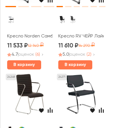
Кресло Norden Самба white CF
Кресло RV ЧЕЙР Лайк / Like (G81
11 533
11 610
12 140
14 290
4.7
оценок
(6)
5.0
оценок
(2)
В корзину
В корзину
24248
24271