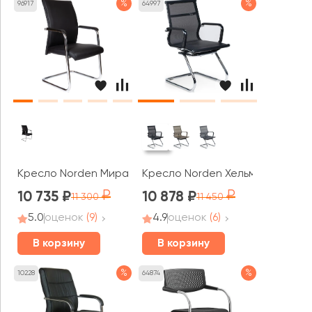
%
%
96917
64997
Кресло Norden Мира блэк CF / Myra CF black
Кресло Norden Хельмут CF
10 735
10 878
11 300
11 450
5.0
оценок
(9)
4.9
оценок
(6)
В корзину
В корзину
%
%
10228
64874