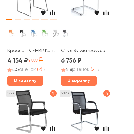
Кресло RV ЧЕЙР Колор / Color (D918)
Стул Sylwia (искусственная кож
4 154
6 756
4 999
4.5
оценок
(2)
4.8
оценок
(2)
В корзину
В корзину
%
%
17169
64849