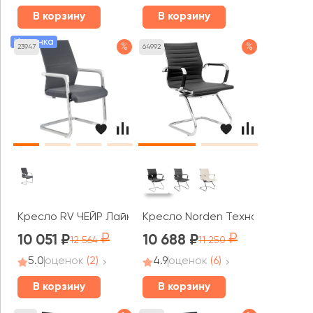
В корзину
В корзину
Новинка
%
%
23947
64992
Кресло RV ЧЕЙР Лайк / Like (D819)
Кресло Norden Техно CF
10 051
10 688
12 564
11 250
5.0
оценок
(2)
4.9
оценок
(6)
В корзину
В корзину