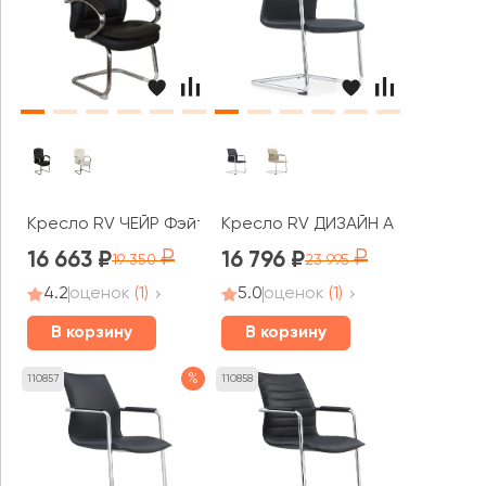
Кресло RV ЧЕЙР Фэйт / Fait (9024-4)
Кресло RV ДИЗАЙН Аморе / Amo
16 663
16 796
19 350
23 995
4.2
оценок
(1)
5.0
оценок
(1)
В корзину
В корзину
%
110857
110858