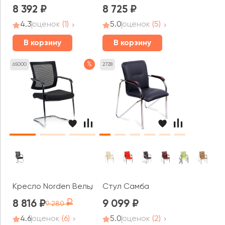
8 392
8 725
4.3
оценок
(1)
5.0
оценок
(5)
В корзину
В корзину
%
65000
2728
Кресло Norden Вельд CF
Стул Самба
8 816
9 099
9 280
4.6
оценок
(6)
5.0
оценок
(2)