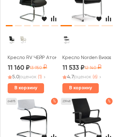
Кресло RV ЧЕЙР Атом / Atom (9249-4)
Кресло Norden Визави / Visavi b
11 160
11 533
13 950
12 140
5.0
оценок
(1)
4.7
оценок
(6)
В корзину
В корзину
%
%
64875
23948