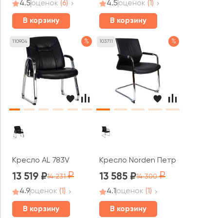
4.5
оценок
(6)
4.5
оценок
(1)
В корзину
В корзину
%
%
110904
103711
Кресло AL 783V
Кресло Norden Петра / Petra C
13 519
13 585
14 231
14 300
4.9
оценок
(1)
4.1
оценок
(1)
В корзину
В корзину