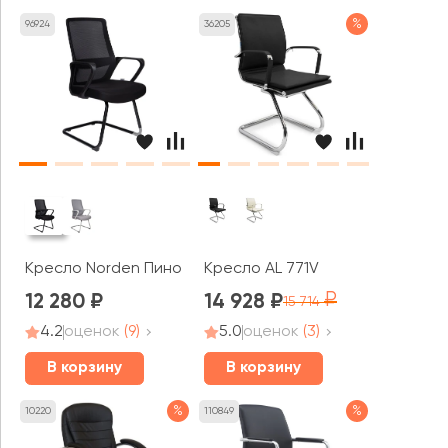
%
96924
36205
Кресло Norden Пино / Pino black CF
Кресло AL 771V
12 280
14 928
15 714
4.2
оценок
(9)
5.0
оценок
(3)
В корзину
В корзину
%
%
10220
110849