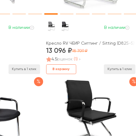
В наличии
В наличии
Кресло RV ЧЕЙР Ситтинг / Sitting (D825-5)
13 096
18 709
4.5
оценок
(1)
В корзину
Купить в 1 клик
Купить в 1 клик
%
%