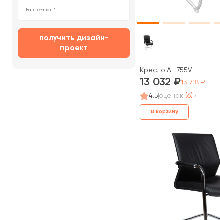
получить дизайн-
проект
Кресло AL 755V
13 032
13 718
4.5
оценок
(6)
В корзину