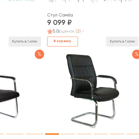
Стул Самба
9 099
5.0
оценок
(2)
В корзину
Купить в 1 клик
Купить в 1 клик
%
%