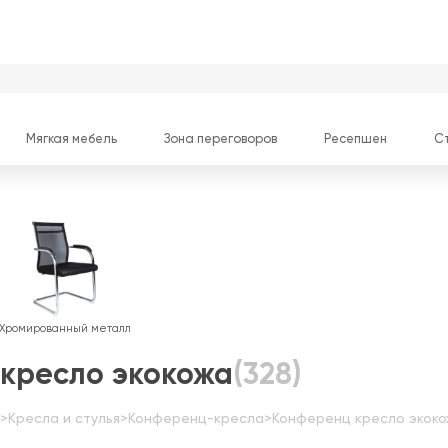
Мягкая мебель
Зона переговоров
Ресепшен
С
Хромированный металл
кресло экокожа
(328)
>
Кресла и стулья
>
Конференц-кресла
>
Конференц кресло экоко