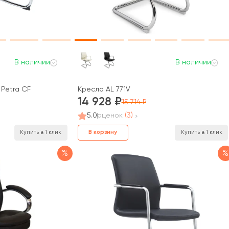
В наличии
В наличии
 Petra CF
Кресло AL 771V
14 928
15 714
5.0
оценок
(3)
В корзину
Купить в 1 клик
Купить в 1 клик
%
%