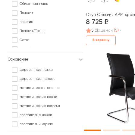
Обивочная ткань
Пластик
Стул Сильвия АРМ хром
8 725
пластик
5.0
оценок
(5)
Пластик/Ткань
Сетка
В корзину
Сетка/ Ткань
Сетка/Кожа
Основание
Сетка/Обивочная ткань
деревянные ножки
Сетка/Ткань
деревянные полозья
Сетка/Экокожа
металлическая колонна
Ткань
металлические ножки
Ткань/Дерево
металлические полозья
Фанера
пластиковые ножки
Экокожа
пластиковый каркас
Экокожа/Ткань