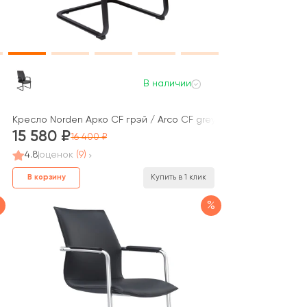
В наличии
Кресло Norden Арко CF грэй / Arco CF grey / серый
15 580
16 400
4.8
оценок
(9)
В корзину
Купить в 1 клик
%