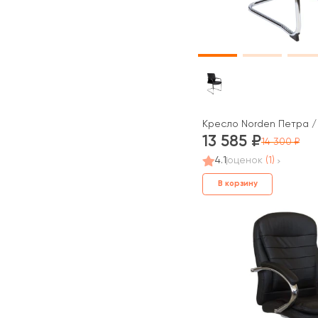
Кресло Norden Петра /
13 585
14 300
4.1
оценок
(1)
В корзину