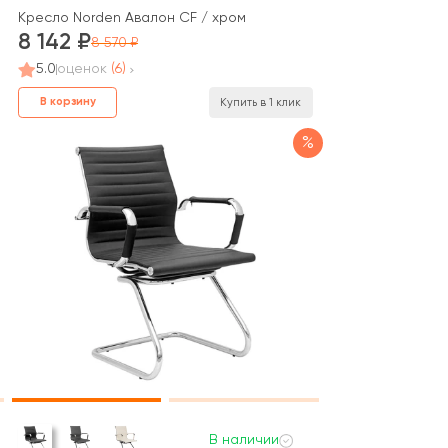
Кресло Norden Авалон CF / хром
8 142
8 570
5.0
оценок
(6)
В корзину
Купить в 1 клик
%
В наличии