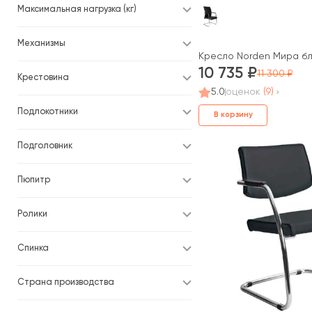
Максимальная нагрузка (кг)
Механизмы
Кресло Norden Мира блэ
10 735
11 300
Крестовина
5.0
оценок
(9)
Подлокотники
В корзину
Подголовник
Пюпитр
Ролики
Спинка
Страна производства