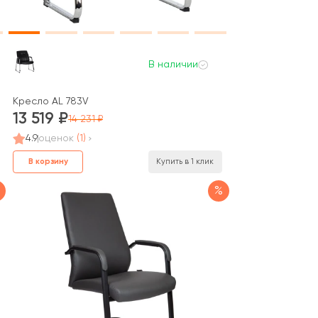
В наличии
Кресло AL 783V
13 519
14 231
4.9
оценок
(1)
В корзину
Купить в 1 клик
%