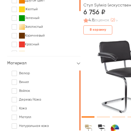
Другой цвет
Стул Sylwia (искусстве
Желтый
6 756
Зеленый
4.8
оценок
(2)
Золотистый
В корзину
Коричневый
Красный
Кремовый
Оранжевый
Материал
Розовый
Велюр
Серый
Винил
Синий
Войлок
Фиолетовый
Дерево/Кожа
Черный
Кожа
В различных цветах под заказ
Металл
Натуральная кожа