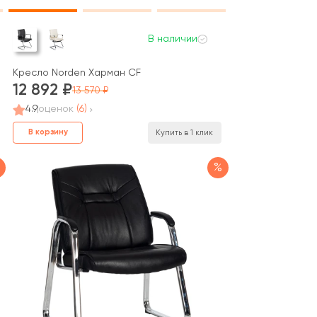
В наличии
Кресло Norden Харман CF
12 892
13 570
4.9
оценок
(6)
В корзину
Купить в 1 клик
%