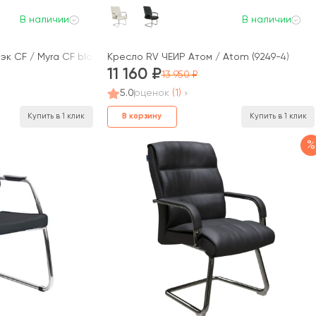
В наличии
В наличии
к CF / Myra CF black
Кресло RV ЧЕЙР Атом / Atom (9249-4)
11 160
13 950
5.0
оценок
(1)
В корзину
Купить в 1 клик
Купить в 1 клик
%