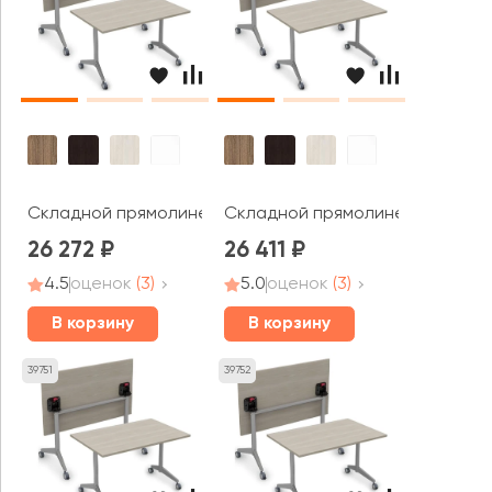
Складной прямолинейный стол СИМПЛ / SIMPLE (1400*80
Складной прямолинейный стол С
26 272
26 411
4.5
оценок
(3)
5.0
оценок
(3)
В корзину
В корзину
39751
39752