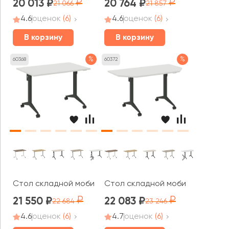
20 013
20 764
21 066
21 857
4.6
оценок
(6)
4.6
оценок
(6)
В корзину
В корзину
%
%
60368
60372
Стол складной мобильный 1180x720x753 Икс пулл / X-pu
Стол складной мобильный T1 144
21 550
22 083
22 684
23 246
4.6
оценок
(6)
4.7
оценок
(6)