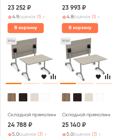
23 252
23 993
4.9
оценок
(1)
4.8
оценок
(1)
В корзину
В корзину
39746
39749
Складной прямолинейный стол СИМПЛ / SIMPLE (1200*60
Складной прямолинейный стол С
24 788
25 140
5.0
оценок
(3)
5.0
оценок
(3)