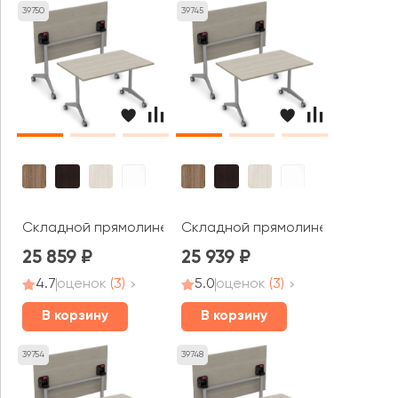
39750
39745
Складной прямолинейный стол СИМПЛ / SIMPLE (1400*70
Складной прямолинейный стол С
25 859
25 939
4.7
оценок
(3)
5.0
оценок
(3)
В корзину
В корзину
39754
39748