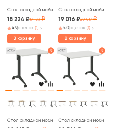
Стол складной мобильный 1400x650x757 Мобайл Систе
Стол складной мобильный 1600
18 224
19 016
19 183
20 017
4.9
оценок
(1)
5.0
оценок
(1)
В корзину
В корзину
%
%
60366
60367
Стол складной мобильный 780x720x753 Икс пулл / X-pul
Стол складной мобильный 980x72