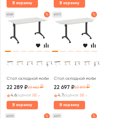
В корзину
В корзину
%
%
60369
60373
Стол складной мобильный 1380x720x753 Икс пулл / X-pu
Стол складной мобильный T2 158
22 289
22 697
23 462
23 891
4.6
оценок
(6)
4.7
оценок
(6)
В корзину
В корзину
%
%
60370
60371