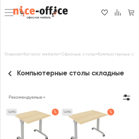
Главная
>
Каталог мебели
>
Офисные столы
>
Компьютерные ст
Компьютерные столы складные
Рекомендуемые
%
%
14995
14996