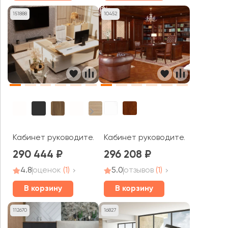
151888
10452
Кабинет руководителя Монарх 
Кабинет руководителя Plaza Director
290 444
296 208
4.8
оценок
(1)
5.0
отзывов
(1)
В корзину
В корзину
112670
16827