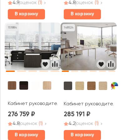
4.9
оценок
(1)
4.8
оценок
(1)
В корзину
В корзину
151884
148524
Кабинет руководителя Master (df)
Кабинет руководителя Terra (of
276 759
285 191
4.8
оценок
(1)
4.2
оценок
(1)
В корзину
В корзину