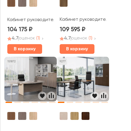
Кабинет руководителя Art Spe
Кабинет руководителя Berlin Director New
104 175
109 595
4.7
оценок
(1)
4.7
оценок
(1)
В корзину
В корзину
151872
9277