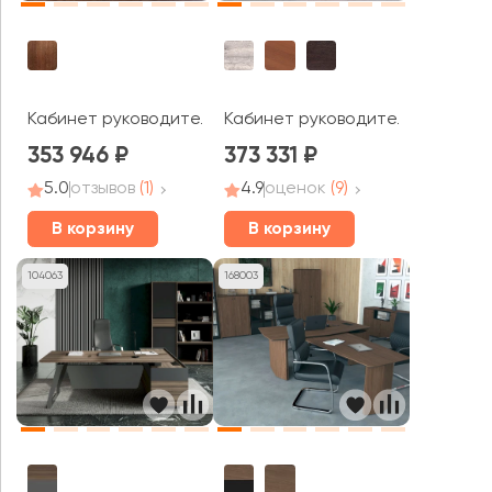
Кабинет руководителя Dante
Кабинет руководителя Ливерпуль
353 946
373 331
5.0
отзывов
(1)
4.9
оценок
(9)
В корзину
В корзину
104063
168003