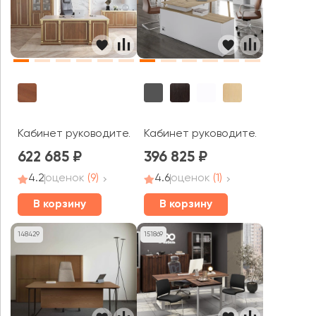
Кабинет руководителя Вена / Vienna
Кабинет руководителя Фреско 
622 685
396 825
4.2
оценок
(9)
4.6
оценок
(1)
В корзину
В корзину
148429
151869