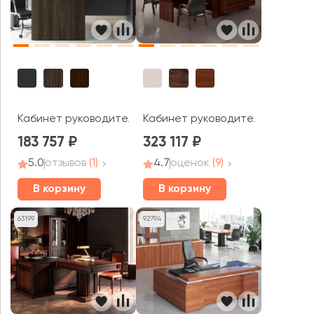
Кабинет руководителя Vegas (df)
Кабинет руководителя Кэпитал 
183 757
323 117
5.0
отзывов
(1)
4.7
оценок
(9)
В корзину
В корзину
63199
92794