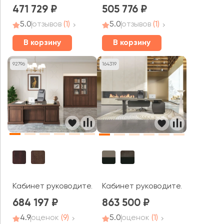
471 729
505 776
5.0
отзывов
(1)
5.0
отзывов
(1)
В корзину
В корзину
92796
164319
Кабинет руководителя Министри / Ministry
Кабинет руководителя Аэро / A
684 197
863 500
4.9
оценок
(9)
5.0
оценок
(1)