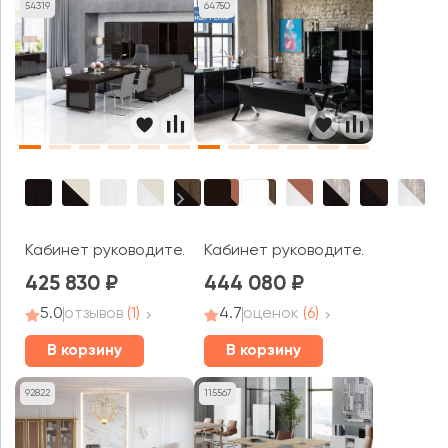
54319
64750
Кабинет руководителя Грейс / Grace
Кабинет руководителя Ancona
425 830
444 080
5.0
отзывов
(1)
4.7
оценок
(6)
В корзину
В корзину
92822
115567