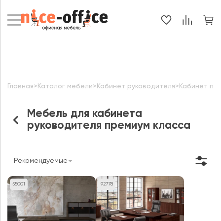
Главная
>
Каталог мебели
>
Кабинет руководителя
>
Кабинет пр
Мебель для кабинета
руководителя премиум класса
Рекомендуемые
55001
92778