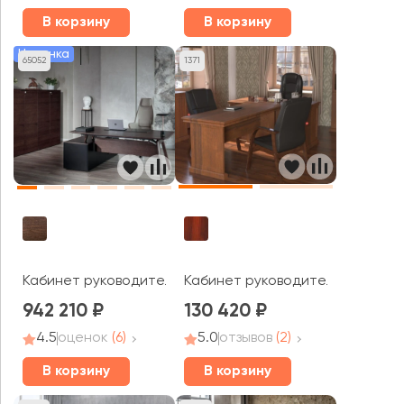
В корзину
В корзину
Новинка
65052
1371
Кабинет руководителя London
Кабинет руководителя Rail
942 210
130 420
4.5
оценок
(6)
5.0
отзывов
(2)
В корзину
В корзину