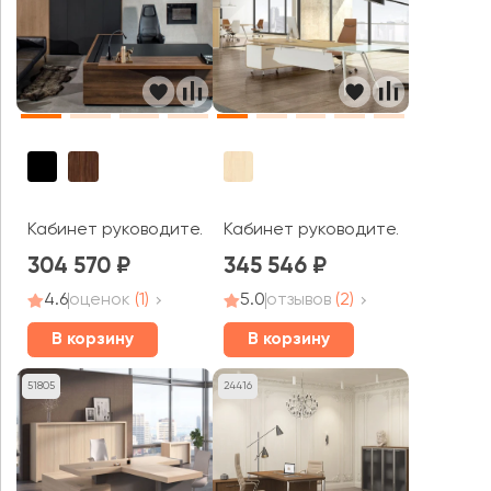
Кабинет руководителя Murano
Кабинет руководителя Kross
304 570
345 546
4.6
оценок
(1)
5.0
отзывов
(2)
В корзину
В корзину
51805
24416