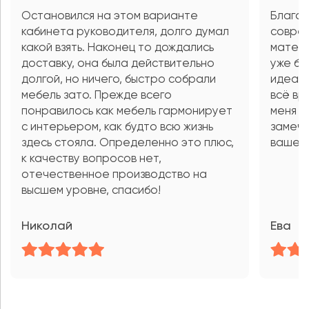
Остановился на этом варианте
Благод
кабинета руководителя, долго думал
соврем
какой взять. Наконец то дождались
матери
доставку, она была действительно
уже бо
долгой, но ничего, быстро собрали
идеаль
мебель зато. Прежде всего
всё вр
понравилось как мебель гармонирует
меня н
с интерьером, как будто всю жизнь
замеча
здесь стояла. Определенно это плюс,
вашей 
к качеству вопросов нет,
отечественное производство на
высшем уровне, спасибо!
Николай
Ева