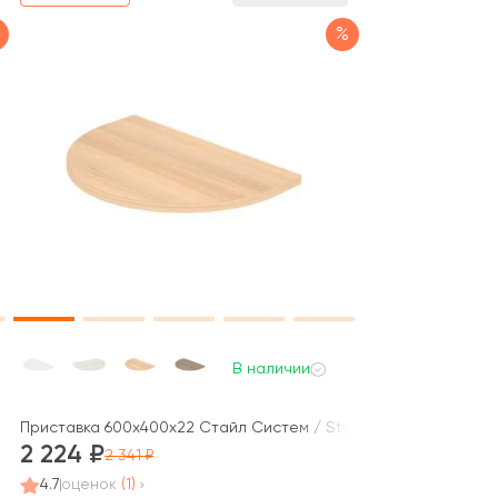
%
В наличии
le System
Приставка 600x400x22 Стайл Систем / Style System
2 224
2 341
4.7
оценок
(1)