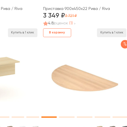
Рива / Riva
Приставка 900x450x22 Рива / Riva
3 349
3 721
4.8
оценок
(1)
В корзину
Купить в 1 клик
Купить в 1 клик
%