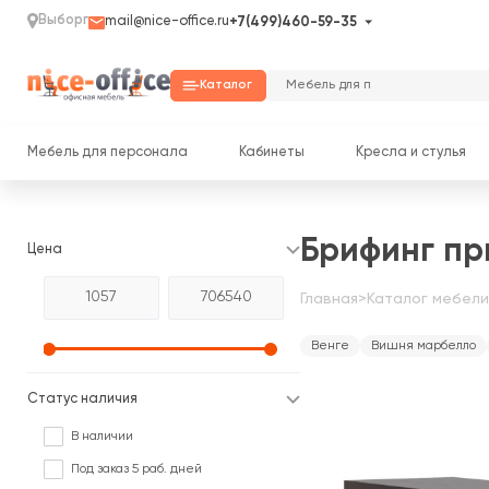
Выборг
mail@nice-office.ru
+7(499)460-59-35
Каталог
Мебель для персонала
Кабинеты
Кресла и стулья
Брифинг пр
Цена
Главная
>
Каталог мебели
Венге
Вишня марбелло
Статус наличия
В наличии
Под заказ 5 раб. дней