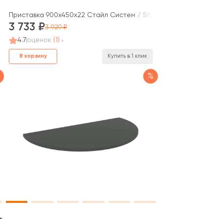
Приставка 900x450x22 Стайл Систем / Style System
3 733
3 929
4.7
оценок
(1)
В корзину
Купить в 1 клик
%