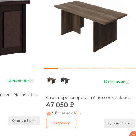
В наличии
В наличии
рифинг Монза / Monza
Стол переговоров на 6 человек / брифинг
47 050
4.8
оценок
(6)
Купить в 1 клик
В корзину
Купить в 1 клик
%