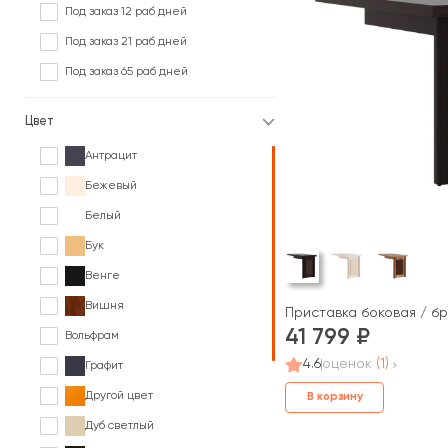
Под заказ 12 раб дней
Под заказ 21 раб дней
Под заказ 65 раб дней
Цвет
Антрацит
Бежевый
Белый
Бук
Венге
Вишня
Приставка боковая / б
41 799
Вольфрам
4.6
оценок
(1)
Графит
Другой цвет
В корзину
Дуб светлый