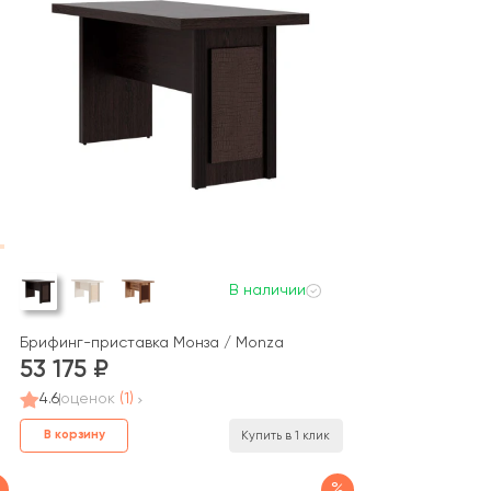
В наличии
Брифинг-приставка Монза / Monza
 Фестус / Festus
53 175
4.6
оценок
(1)
В корзину
Купить в 1 клик
%