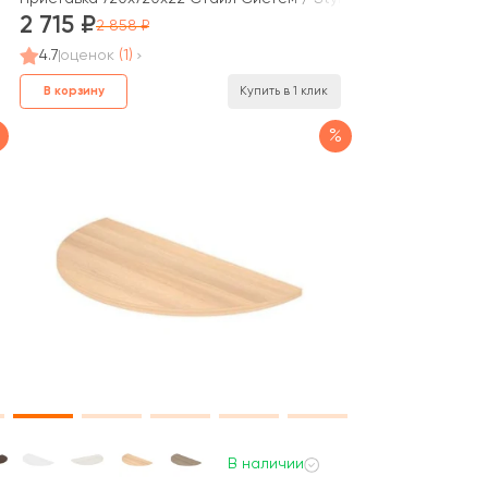
2 715
2 858
4.7
оценок
(1)
В корзину
Купить в 1 клик
%
В наличии