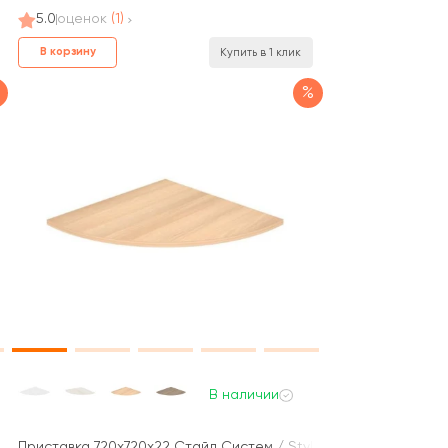
5.0
оценок
(1)
В корзину
Купить в 1 клик
%
В наличии
le System
Приставка 720x720x22 Стайл Систем / Style System