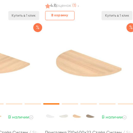
4.8
оценок
(1)
В корзину
Купить в 1 клик
Купить в 1 клик
%
%
В наличии
В наличии
Стайл Систем / Style System
Приставка 720x400x22 Стайл Систем / Sty