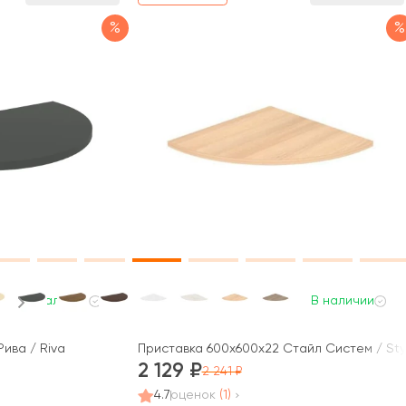
%
%
В наличии
В наличии
ива / Riva
Приставка 600x600x22 Стайл Систем / Sty
2 129
2 241
4.7
оценок
(1)