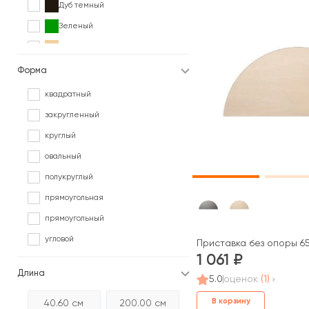
Дуб темный
Зеленый
Клен
Коричневый
Форма
Ольха
квадратный
Орех
закругленный
Палисандр
круглый
Серый
овальный
Сосна
полукруглый
Черный
прямоугольная
Ясень
прямоугольный
угловой
Приставка без опоры 6
1 061
Длина
5.0
оценок
(1)
В корзину