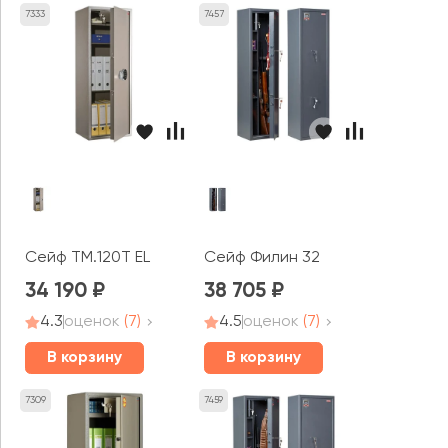
7333
7457
Сейф TM.120T EL
Сейф Филин 32
34 190
38 705
4.3
оценок
(7)
4.5
оценок
(7)
В корзину
В корзину
7309
7459