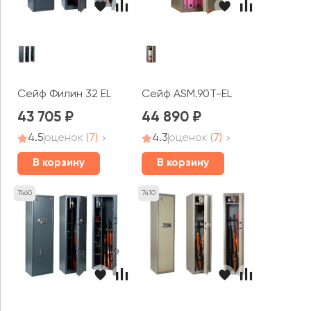
Сейф Филин 32 EL
Сейф ASM.90T-EL
43 705
44 890
4.5
оценок
(7)
4.3
оценок
(7)
В корзину
В корзину
7460
7410