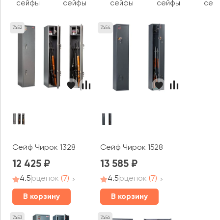
сейфы
сейфы
сейфы
сейфы
сей
7452
7454
Сейф Чирок 1328
Сейф Чирок 1528
12 425
13 585
4.5
оценок
(7)
4.5
оценок
(7)
В корзину
В корзину
7453
7456