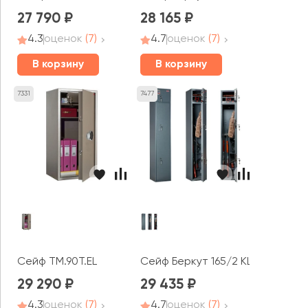
27 790
28 165
4.3
оценок
(7)
4.7
оценок
(7)
В корзину
В корзину
7331
7477
Сейф TM.90T.EL
Сейф Беркут 165/2 KL
29 290
29 435
4.3
оценок
(7)
4.7
оценок
(7)