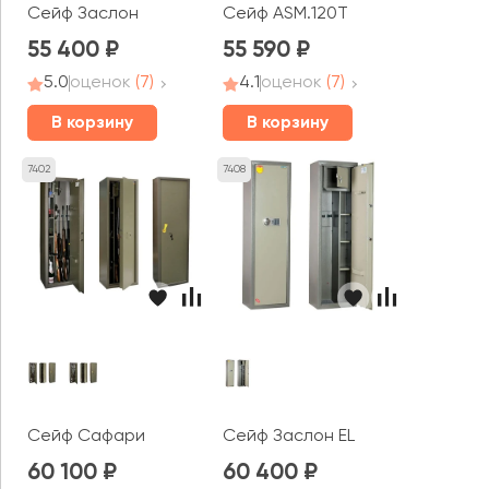
Сейф Заслон
Сейф ASM.120T
55 400
55 590
5.0
оценок
(7)
4.1
оценок
(7)
В корзину
В корзину
7402
7408
Сейф Сафари
Сейф Заслон EL
60 100
60 400