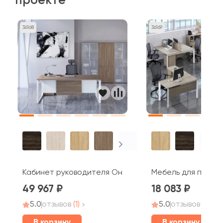
проекте
36168
36169
мпакт
Кабинет руководителя Оникс Директ / Onix Direct
Мебель для персон
49 967
18 083
5.0
отзывов
(1)
5.0
отзывов
(3)
В корзину
В корзину