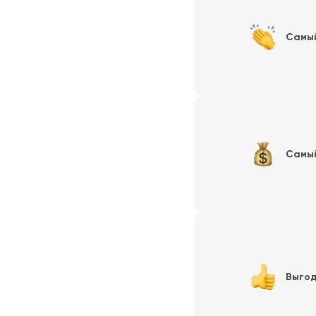
Самы
Самы
Выгод