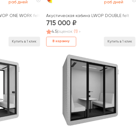
раб дней
раб дней
WOP ONE WORK felt (задняя стенка стекло)
Акустическая кабина LWOP DOUBLE felt
715 000
4.5
оценок
(1)
В корзину
Купить в 1 клик
Купить в 1 клик