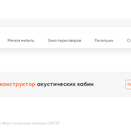
Мягкая мебель
Зона переговоров
Ресепшен
С
 конструктор
акустических кабин
П
>
Акустические кабины
>
LWOP