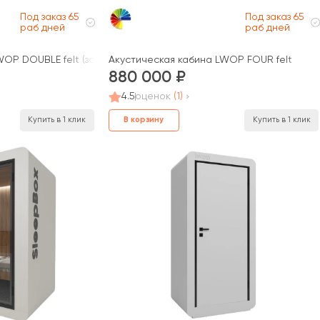
Под заказ 65
Под заказ 65
раб дней
раб дней
OP DOUBLE felt (задняя стенка стекло)
Акустическая кабина LWOP FOUR felt
880 000
4.5
оценок
(1)
В корзину
Купить в 1 клик
Купить в 1 клик